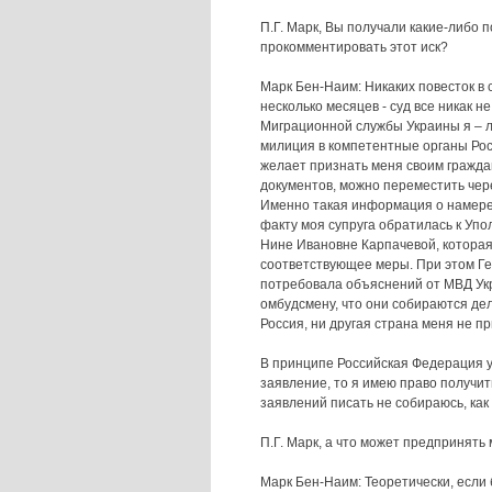
П.Г.
Марк, Вы получали какие-либо п
прокомментировать этот иск?
Марк Бен-Наим:
Никаких повесток в 
несколько месяцев - суд все никак н
Миграционной службы Украины я – л
милиция в компетентные органы Росс
желает признать меня своим гражда
документов, можно переместить чере
Именно такая информация о намере
факту моя супруга обратилась к Уп
Нине Ивановне Карпачевой, котора
соответствующее меры. При этом Ге
потребовала объяснений от МВД Ук
омбудсмену, что они собираются дел
Россия, ни другая страна меня не пр
В принципе Российская Федерация уж
заявление, то я имею право получить
заявлений писать не собираюсь, как
П.Г.
Марк, а что может предпринять
Марк Бен-Наим:
Теоретически, если