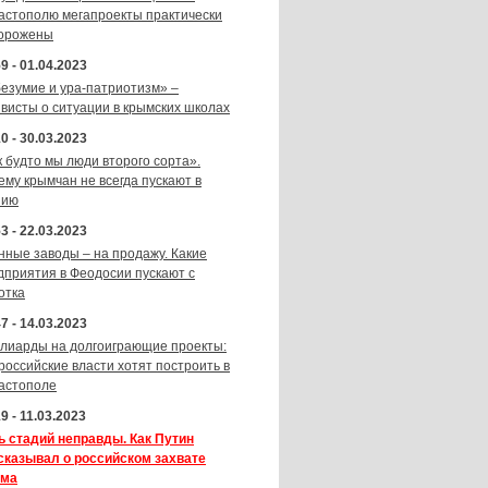
астополю мегапроекты практически
орожены
9 - 01.04.2023
безумие и ура-патриотизм» –
ивисты о ситуации в крымских школах
0 - 30.03.2023
к будто мы люди второго сорта».
ему крымчан не всегда пускают в
зию
3 - 22.03.2023
нные заводы – на продажу. Какие
дприятия в Феодосии пускают с
отка
7 - 14.03.2023
лиарды на долгоиграющие проекты:
 российские власти хотят построить в
астополе
9 - 11.03.2023
ь стадий неправды. Как Путин
сказывал о российском захвате
ма