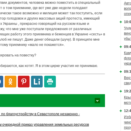
тствии документов, человека можно поместить в специальный
Авт
т о том приемнике, где вот уже две недели голодают
воп
ически такое возможно и милиция может так поступить, если
опе
тор голодовок и других массовых акций протеста, имеющий
10:0
х Украины , прекрасно говорящий на русском языке и
Чуд
жу, что мне уже поступали предложения от различных
вин
ющих работу этого приемника и беженцев в Украине «сесть» в
убы
алоб не пишут. Даже денег обещали (шучу). В принципе мне
 этому приемнику «мало не покажется».
09:4
Кам
гировать на повестку?
фло
укр
збираются, как хотят. Я в этом цирке участия не принимаю.
09:3
Вер
сви
19:2
Кры
мот
12:4
по благоустройству в Севастополе незаконно -
Изб
чин
 очередной приказ управления земельных ресурсов
про