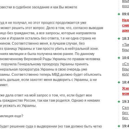
кры
рос
овестки в судебное заседание и как Вы можете
09:0
Нед
суд я не получал, но этот процесс продолжается уже
сни
е может решить этот вопрос. Дело в том, что, согласно выводам
аре
ицо без гражданства, а все запросы, которые направляла
ии и Израиля остались без ответа, т.е ни одна страна не
18:3
нином. Соответственно меня, в лучшем случае, без
«Та
з границу Украины и там просто убить в нейтральной зоне.
Кры
ниях милиции и была получена мною ранее. По данному
10:0
олномоченному Верховной Рады Украины по правам человека
«Ст
я поручила Генеральному прокурору Украины принять
Кры
неральная прокуратура Украины в свою очередь уже
кол
раины. Соответственно теперь МВД должно будет объяснить
ать дальше, если захотят меня выдворить с Украины, а ни
18:4
имет.
Уси
мож
е дала ответ на мой запрос о том, что, если будет мое
 гражданство России, так как там родился. Однако я никаких
19:3
 и уезжать из Украины.
Сел
без
 милиция еще?
без
19:4
 будет решение суда о выдворении (но там должно быть четко