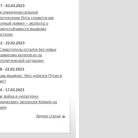
7 - 03.03.2023
и очередном сильном
летрясении Ялта сложится как
точный домик» – эксперты о
смоустойчивости крымских
остроек
2 - 22.02.2023
 Севастополь остался без новых
сажирских катеров из-за
ополитической ситуации»
8 - 22.02.2023
ьма крымчан: Чего добился Путин в
му?
4 - 17.02.2023
м, война и «культурно-
орическая» экспансия Кремля на
аину
Другие статьи