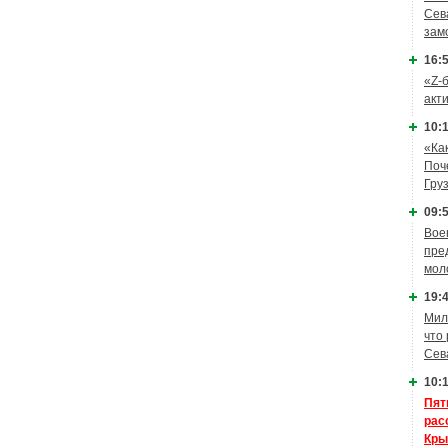
Сев
зам
16:5
«Z-
акт
10:1
«Ка
Поч
Гру
09:5
Вое
пре
мол
19:4
Мил
что
Сев
10:1
Пят
рас
Кры