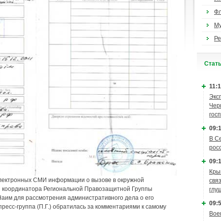
Ф
М
Ре
Cтат
11:1
Экс
Чер
гос
09:1
В С
рос
09:1
Кры
электронных СМИ информации о вызове в окружной
связ
 координатора Региональной Правозащитной Группы
глу
м для рассмотрения административного дела о его
09:5
ресс-группа (П.Г.) обратилась за комментариями к самому
Вое