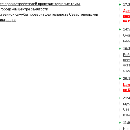
те прав потребителей проверит торговые точки,
17:2
городском центре занятости
Дек
ственной службы проверит деятельность Севастопольской
рас
нистрации
на 
14:5
Око
кур
10:3
Вой
нес
ост
спо
20:1
Цел
по 
21:4
Мус
Сев
мус
11:0
Не 