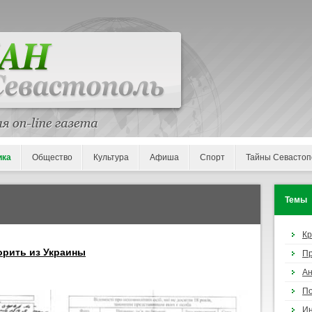
ика
Общество
Культура
Афиша
Спорт
Тайны Севастоп
Темы
К
орить из Украины
П
Ан
По
И