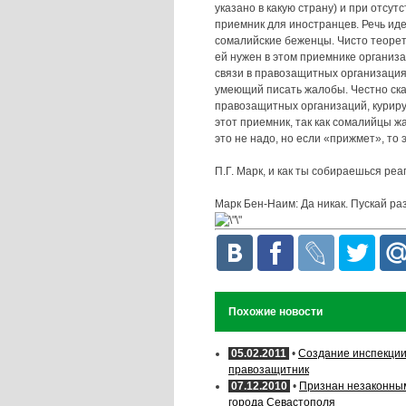
указано в какую страну) и при отсу
приемник для иностранцев. Речь иде
сомалийские беженцы. Чисто теорет
ей нужен в этом приемнике организа
связи в правозащитных организация
умеющий писать жалобы. Честно ска
правозащитных организаций, куриру
этот приемник, так как сомалийцы ж
это не надо, но если «прижмет», то
П.Г.
Марк, и как ты собираешься реа
Марк Бен-Наим:
Да никак. Пускай ра
Похожие новости
05.02.2011
•
Создание инспекции 
правозащитник
07.12.2010
•
Признан незаконным
города Севастополя