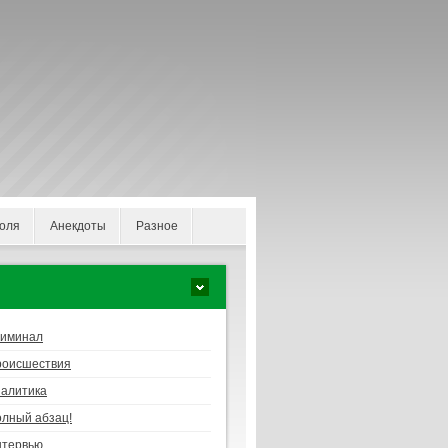
оля
Анекдоты
Разное
риминал
роисшествия
алитика
лный абзац!
нтервью