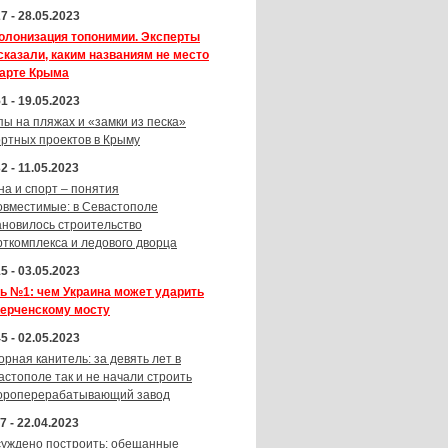
7 - 28.05.2023
олонизация топонимии. Эксперты
сказали, каким названиям не место
карте Крыма
1 - 19.05.2023
пы на пляжах и «замки из песка»
ортных проектов в Крыму
2 - 11.05.2023
на и спорт – понятия
овместимые: в Севастополе
ановилось строительство
рткомплекса и ледового дворца
5 - 03.05.2023
ь №1: чем Украина может ударить
Керченскому мосту
5 - 02.05.2023
орная канитель: за девять лет в
астополе так и не начали строить
ороперерабатывающий завод
7 - 22.04.2023
суждено построить: обещанные