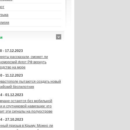
лот
узыка
лигия
ьи
0 - 17.12.2023
перты рассказали, сможет ли
номорский флот РФ вернуть
подство на море
0 - 11.12.2023
евастополе пытаются создать новый
сийский беспилотник
4 - 01.12.2023
мчане остаются без мобильной
и и спутниковой навигации: кто
шит эти сигналы на полуострове
4 - 27.10.2023
нный призыв в Крыму. Можно ли