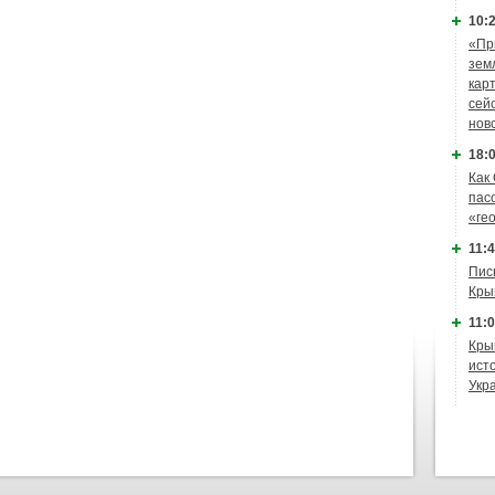
10:2
«Пр
зем
кар
сей
нов
18:0
Как
пас
«ге
11:4
Пис
Кры
11:0
Кры
ист
Укр