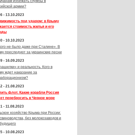
мчанам избежать службы в
сийской армии?
6 - 13.10.2023
вижимость под ударом: в Крыму
жается стоимость жилья и его
нды
0 - 10.10.2023
кого не было даже при Сталине». В
му преследуют за украинские песни
9 - 16.09.2023
рашилки» и реальность. Кого в
му ждет наказание за
лаборационизм?
2 - 21.08.2023
лить флот. Какие корабли Россия
ет перебросить в Черное море
1 - 11.08.2023
ьское хозяйство Крыма при России:
 свиноводства, без молокозаводов и
 будущего
5 - 10.08.2023