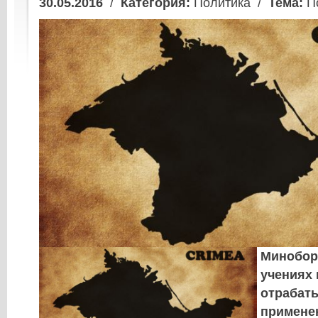
30.05.2016
/
Категория:
Политика /
Тема:
По
Минобор
учениях
отрабаты
примене