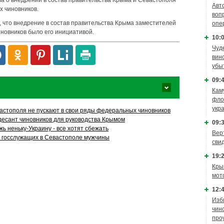
а о внедрении в состав правительства Крыма и Севастополя
Авт
х чиновников.
воп
, что внедрение в состав правительства Крыма заместителей
опе
новников было его инициативой.
10:0
Чуд
вин
убы
09:4
Кам
фло
укр
астополя не пускают в свои ряды федеральных чиновников
десант чиновников для руководства Крымом
09:3
ь неньку-Украину - все хотят сбежать
Вер
в госслужащих в Севастополе мужчины
сви
19:2
Кры
мот
12:4
Изб
чин
про