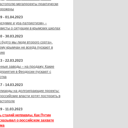
астополю мегапроекты практически
орожены
9 - 01.04.2023
безумие и ура-патриотизм» –
ивисты о ситуации в крымских школах
0 - 30.03.2023
к будто мы люди второго сорта».
ему крымчан не всегда пускают в
зию
3 - 22.03.2023
нные заводы – на продажу. Какие
дприятия в Феодосии пускают с
отка
7 - 14.03.2023
лиарды на долгоиграющие проекты:
 российские власти хотят построить в
астополе
9 - 11.03.2023
ь стадий неправды. Как Путин
сказывал о российском захвате
ма