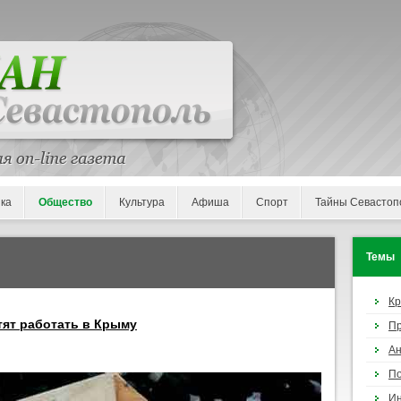
ка
Общество
Культура
Афиша
Спорт
Тайны Севастоп
Темы
К
тят работать в Крыму
П
Ан
По
И