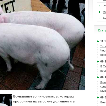
Ф
М
Ре
Cтат
11:1
Экс
Чер
гос
09:1
В С
рос
09:1
Кры
связ
глу
Большинство чиновников, которых
09:5
пророчили на высокие должности в
Вое