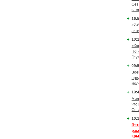
Сев
зам
16:5
«Z-
акт
10:1
«Ка
Поч
Гру
09:5
Вое
пре
мол
19:4
Мил
что
Сев
10:1
Пят
рас
Кры