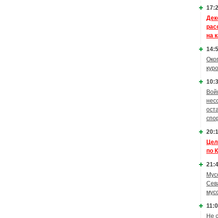
17:2
Дек
рас
на 
14:5
Око
кур
10:3
Вой
нес
ост
спо
20:1
Цел
по 
21:4
Мус
Сев
мус
11:0
Не 