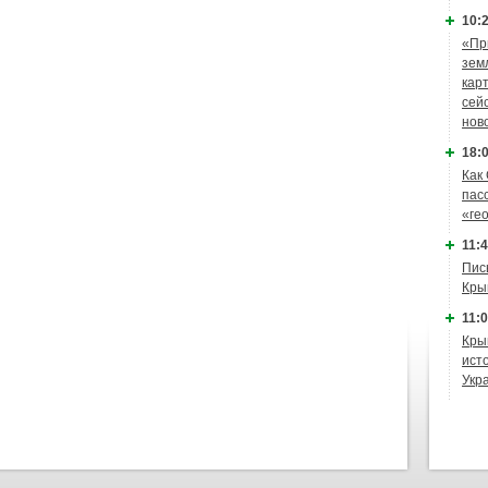
10:2
«Пр
зем
кар
сей
нов
18:0
Как
пас
«ге
11:4
Пис
Кры
11:0
Кры
ист
Укр