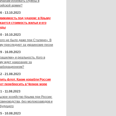
мчанам избежать службы в
сийской армии?
6 - 13.10.2023
вижимость под ударом: в Крыму
жается стоимость жилья и его
нды
0 - 10.10.2023
кого не было даже при Сталине». В
му преследуют за украинские песни
9 - 16.09.2023
рашилки» и реальность. Кого в
му ждет наказание за
лаборационизм?
2 - 21.08.2023
лить флот. Какие корабли Россия
ет перебросить в Черное море
1 - 11.08.2023
ьское хозяйство Крыма при России:
 свиноводства, без молокозаводов и
 будущего
5 - 10.08.2023