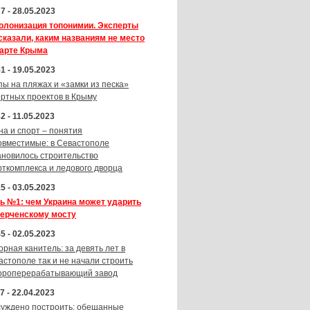
7 - 28.05.2023
олонизация топонимии. Эксперты
сказали, каким названиям не место
карте Крыма
1 - 19.05.2023
пы на пляжах и «замки из песка»
ортных проектов в Крыму
2 - 11.05.2023
на и спорт – понятия
овместимые: в Севастополе
ановилось строительство
рткомплекса и ледового дворца
5 - 03.05.2023
ь №1: чем Украина может ударить
Керченскому мосту
5 - 02.05.2023
орная канитель: за девять лет в
астополе так и не начали строить
ороперерабатывающий завод
7 - 22.04.2023
суждено построить: обещанные