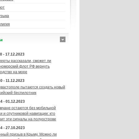
лот
узыка
лигия
ьи
0 - 17.12.2023
перты рассказали, сможет ли
номорский флот РФ вернуть
подство на море
0 - 11.12.2023
евастополе пытаются создать новый
сийский беспилотник
4 - 01.12.2023
мчане остаются без мобильной
и и спутниковой навигации: кто
шит эти сигналы на полуострове
4 - 27.10.2023
нный призыв в Крыму. Можно ли