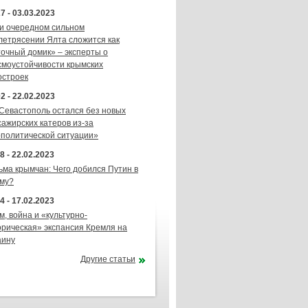
7 - 03.03.2023
и очередном сильном
летрясении Ялта сложится как
точный домик» – эксперты о
смоустойчивости крымских
остроек
2 - 22.02.2023
 Севастополь остался без новых
сажирских катеров из-за
ополитической ситуации»
8 - 22.02.2023
ьма крымчан: Чего добился Путин в
му?
4 - 17.02.2023
м, война и «культурно-
орическая» экспансия Кремля на
аину
Другие статьи