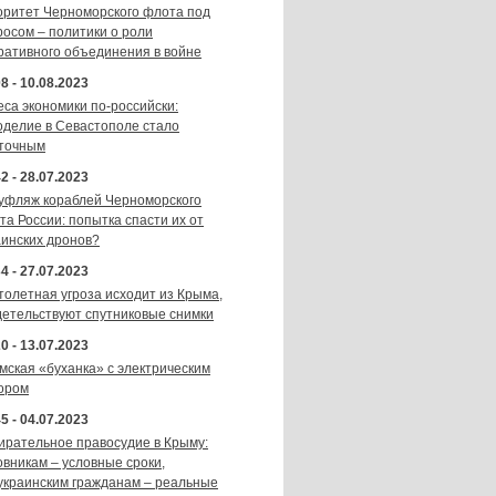
оритет Черноморского флота под
росом – политики о роли
ративного объединения в войне
8 - 10.08.2023
еса экономики по-российски:
оделие в Севастополе стало
точным
2 - 28.07.2023
уфляж кораблей Черноморского
та России: попытка спасти их от
аинских дронов?
4 - 27.07.2023
толетная угроза исходит из Крыма,
детельствуют спутниковые снимки
0 - 13.07.2023
мская «буханка» с электрическим
ором
5 - 04.07.2023
ирательное правосудие в Крыму:
овникам – условные сроки,
украинским гражданам – реальные