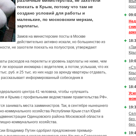
различные министерства, не захотели
кры
поехать в Крым, потому что там не
рос
создано условий для работы и
09:0
маленькие, по московским меркам,
Нед
зарплаты.
сни
аре
Замов на министерские посты в Москве
18:3
действительно активно искали, но большинство из
«Та
ности, не захотели поехать на полуостров, утверждают
Кры
10:0
аты расходов на перелеты и уровень зарплаты не ниже, чем
т ли хорошая иномарка с водителем, а потом, услышав, что их
«Ст
тыс. руб. и 25 тыс. из них надо за аренду квартиры отдавать,
Кры
 – рассказывает информированный собеседник в
кол
18:4
едерального центра 41 человека, чтобы «улучшить
Уси
оля и Крыма с профильными ведомствами правительства РФ».
мож
тся занимать места замминистров. Так, в сентябре нынешнего
19:3
но-коммунального хозяйства Республики Крым стал Юрий
Сел
 администрации Одинцовского района Московской области в
без
лищно-коммунального хозяйства.
без
ссии Владимир Путин одобрил предложение премьер-
19:4