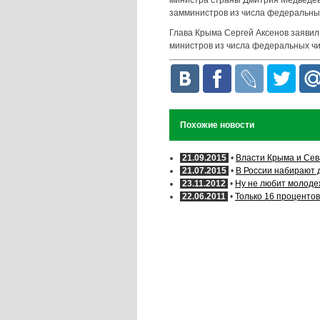
министра страны Дмитрия Медведев
замминистров из числа федеральны
Глава Крыма Сергей Аксенов заявил
министров из числа федеральных чи
Похожие новости
21.09.2015
•
Власти Крыма и Сев
21.07.2015
•
В России набирают 
23.11.2012
•
Ну не любит молодеж
22.06.2011
•
Только 16 проценто