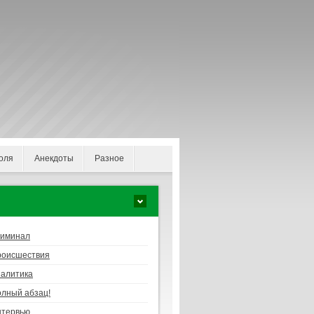
оля
Анекдоты
Разное
риминал
роисшествия
алитика
лный абзац!
нтервью