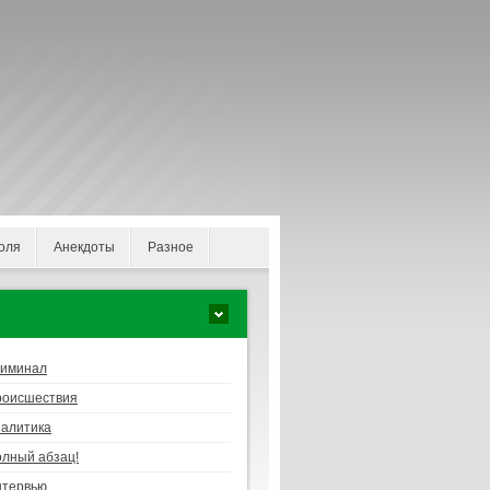
оля
Анекдоты
Разное
риминал
роисшествия
алитика
лный абзац!
нтервью