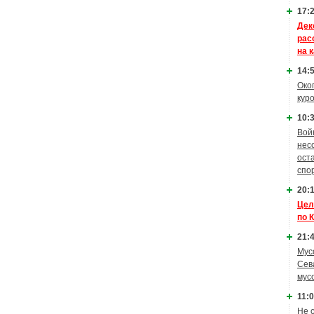
17:2
Дек
рас
на 
14:5
Око
кур
10:3
Вой
нес
ост
спо
20:1
Цел
по 
21:4
Мус
Сев
мус
11:0
Не 