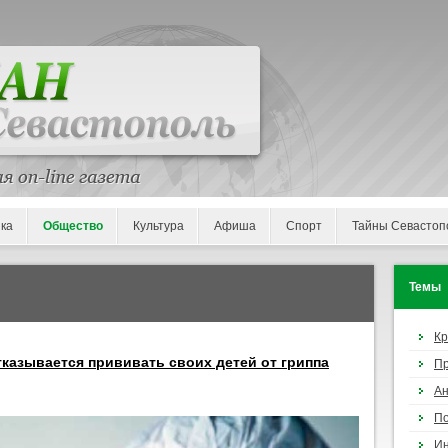
ка
Общество
Культура
Афиша
Спорт
Тайны Севастоп
Темы
К
казывается прививать своих детей от гриппа
П
Ан
По
И