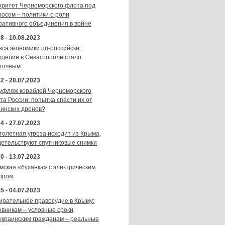
оритет Черноморского флота под
росом – политики о роли
ративного объединения в войне
8 - 10.08.2023
еса экономики по-российски:
оделие в Севастополе стало
точным
2 - 28.07.2023
уфляж кораблей Черноморского
та России: попытка спасти их от
аинских дронов?
4 - 27.07.2023
толетная угроза исходит из Крыма,
детельствуют спутниковые снимки
0 - 13.07.2023
мская «буханка» с электрическим
ором
5 - 04.07.2023
ирательное правосудие в Крыму:
овникам – условные сроки,
украинским гражданам – реальные