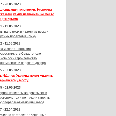
7 - 28.05.2023
олонизация топонимии. Эксперты
сказали, каким названиям не место
карте Крыма
1 - 19.05.2023
пы на пляжах и «замки из песка»
ортных проектов в Крыму
2 - 11.05.2023
на и спорт – понятия
овместимые: в Севастополе
ановилось строительство
рткомплекса и ледового дворца
5 - 03.05.2023
ь №1: чем Украина может ударить
Керченскому мосту
5 - 02.05.2023
орная канитель: за девять лет в
астополе так и не начали строить
ороперерабатывающий завод
7 - 22.04.2023
суждено построить: обещанные