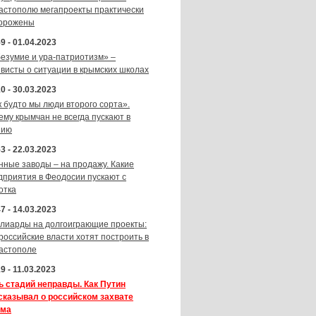
астополю мегапроекты практически
орожены
9 - 01.04.2023
безумие и ура-патриотизм» –
ивисты о ситуации в крымских школах
0 - 30.03.2023
к будто мы люди второго сорта».
ему крымчан не всегда пускают в
зию
3 - 22.03.2023
нные заводы – на продажу. Какие
дприятия в Феодосии пускают с
отка
7 - 14.03.2023
лиарды на долгоиграющие проекты:
 российские власти хотят построить в
астополе
9 - 11.03.2023
ь стадий неправды. Как Путин
сказывал о российском захвате
ма