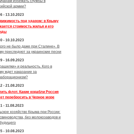
мчанам избежать службы в
сийской армии?
6 - 13.10.2023
вижимость под ударом: в Крыму
жается стоимость жилья и его
нды
0 - 10.10.2023
кого не было даже при Сталине». В
му преследуют за украинские песни
9 - 16.09.2023
рашилки» и реальность. Кого в
му ждет наказание за
лаборационизм?
2 - 21.08.2023
лить флот. Какие корабли Россия
ет перебросить в Черное море
1 - 11.08.2023
ьское хозяйство Крыма при России:
 свиноводства, без молокозаводов и
 будущего
5 - 10.08.2023