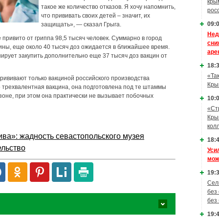
кры
такое же количество отказов. Я хочу напомнить,
рос
что прививать своих детей – значит, их
09:0
защищать», — сказал Грыга.
Нед
привито от гриппа 98,5 тысяч человек. Суммарно в город
сни
ины, еще около 40 тысяч доз ожидается в ближайшее время.
аре
рует закупить дополнительно еще 37 тысяч доз вакцин от
18:3
«Та
прививают только вакциной российского производства
Кры
о трехвалентная вакцина, она подготовлена под те штаммы
зоне, при этом она практически не вызывает побочных
10:0
«Ст
Кры
кол
ива»: жадность севастопольского музея
18:4
ельство
Уси
мож
19:3
Сел
без
без
19:4