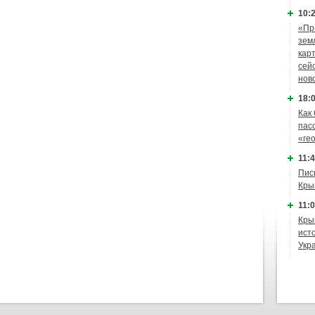
10:2
«Пр
зем
кар
сей
нов
18:0
Как
пас
«ге
11:4
Пис
Кры
11:0
Кры
ист
Укр