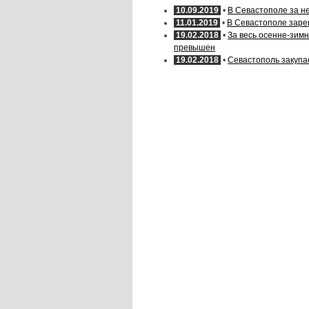
10.09.2019
•
В Севастополе за н
11.01.2019
•
В Севастополе зарег
19.02.2018
•
За весь осенне-зим
превышен
19.02.2018
•
Севастополь закупа