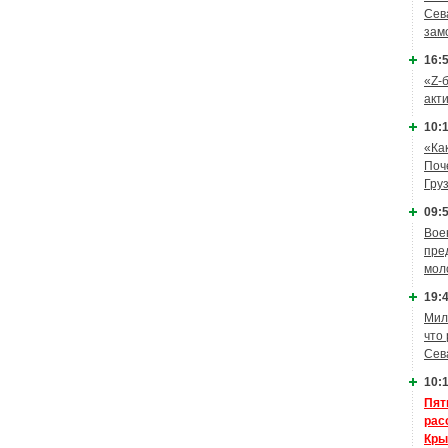
Сев
зам
16:5
«Z-
акт
10:1
«Ка
Поч
Гру
09:5
Вое
пре
мол
19:4
Мил
что
Сев
10:1
Пят
рас
Кры