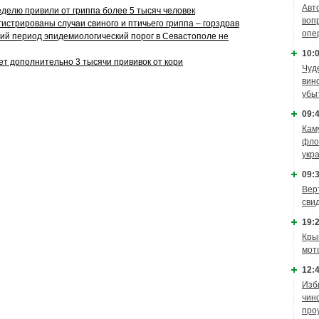
Авт
еделю привили от гриппа более 5 тысяч человек
воп
истрированы случаи свиного и птичьего гриппа – горздрав
опе
ний период эпидемиологический порог в Севастополе не
10:0
ет дополнительно 3 тысячи прививок от кори
Чуд
вин
убы
09:4
Кам
фло
укр
09:3
Вер
сви
19:2
Кры
мот
12:4
Изб
чин
про