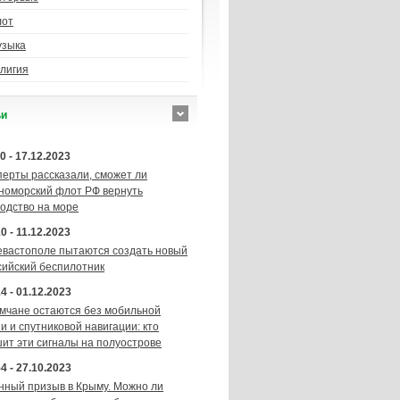
лот
узыка
лигия
ьи
0 - 17.12.2023
перты рассказали, сможет ли
номорский флот РФ вернуть
подство на море
0 - 11.12.2023
евастополе пытаются создать новый
сийский беспилотник
4 - 01.12.2023
мчане остаются без мобильной
и и спутниковой навигации: кто
шит эти сигналы на полуострове
4 - 27.10.2023
нный призыв в Крыму. Можно ли