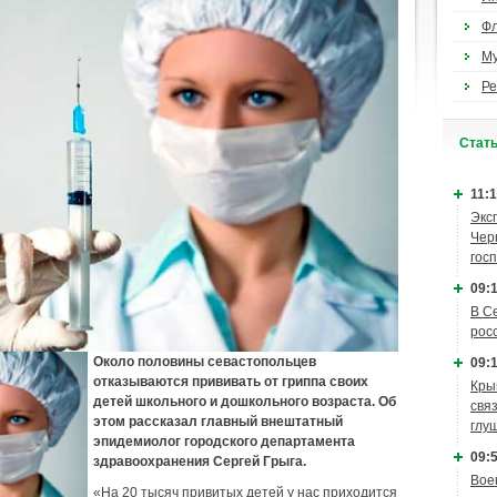
Ф
М
Ре
Cтат
11:1
Экс
Чер
гос
09:1
В С
рос
Около половины севастопольцев
09:1
отказываются прививать от гриппа своих
Кры
детей школьного и дошкольного возраста. Об
связ
этом рассказал главный внештатный
глу
эпидемиолог городского департамента
09:5
здравоохранения Сергей Грыга.
Вое
«На 20 тысяч привитых детей у нас приходится