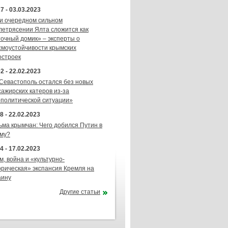
7 - 03.03.2023
и очередном сильном
летрясении Ялта сложится как
точный домик» – эксперты о
смоустойчивости крымских
остроек
2 - 22.02.2023
 Севастополь остался без новых
сажирских катеров из-за
ополитической ситуации»
8 - 22.02.2023
ьма крымчан: Чего добился Путин в
му?
4 - 17.02.2023
м, война и «культурно-
орическая» экспансия Кремля на
аину
Другие статьи