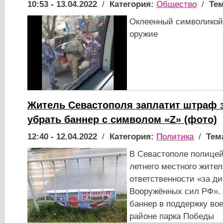
10:53 - 13.04.2022
/
Категория:
Общество
/
Тем
Оклеенный символикой 
оружие
Житель Севастополя заплатит штраф 
убрать баннер с символом «Z» (фото)
12:40 - 12.04.2022
/
Категория:
Политика
/
Тем
В Севастополе полицей
летнего местного жите
ответственности «за д
Вооружённых сил РФ». 
баннер в поддержку во
районе парка Победы