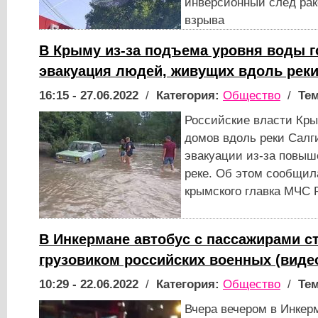
инверсионный след рак
взрыва
В Крыму из-за подъема уровня воды г
эвакуация людей, живущих вдоль реки
16:15 - 27.06.2022
/
Категория:
Общество
/
Тем
Российские власти Кры
домов вдоль реки Салг
эвакуации из-за повыш
реке. Об этом сообщил
крымского главка МЧС 
В Инкермане автобус с пассажирами с
грузовиком российских военных (виде
10:29 - 22.06.2022
/
Категория:
Общество
/
Тем
Вчера вечером в Инкер