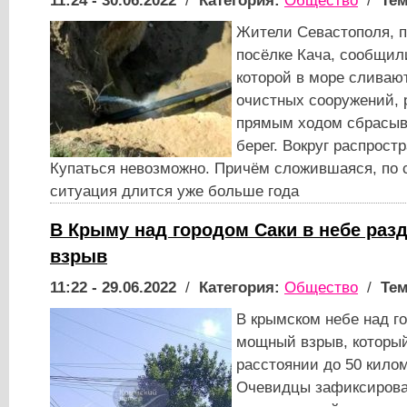
11:24 - 30.06.2022
/
Категория:
Общество
/
Тем
Жители Севастополя, 
посёлке Кача, сообщили
которой в море сливаю
очистных сооружений, 
прямым ходом сбрасыв
берег. Вокруг распрост
Купаться невозможно. Причём сложившаяся, по 
ситуация длится уже больше года
В Крыму над городом Саки в небе ра
взрыв
11:22 - 29.06.2022
/
Категория:
Общество
/
Тем
В крымском небе над г
мощный взрыв, которы
расстоянии до 50 килом
Очевидцы зафиксирова