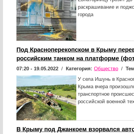
раскрашивание и подж
города
Под Красноперекопском в Крыму перев
российским танком на платформе (фот
07:20 - 19.05.2022
/
Категория:
Общество
/
Тем
У села Ишунь в Красно
Крыма вчера произошл
транспортное происшес
российской военной те
В Крыму под Джанкоем взорвался авт