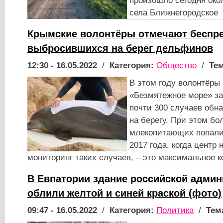
произошло сегодня око
села Ближнегородское
Крымские волонтёры отмечают беспре
выбросившихся на берег дельфинов
12:30 - 16.05.2022
/
Категория:
Общество
/
Тем
В этом году волонтёры 
«Безмятежное море» за
почти 300 случаев обн
на берегу. При этом бо
млекопитающих попали
2017 года, когда центр 
мониторинг таких случаев, – это максимальное 
В Евпатории здание российской админ
облили желтой и синей краской (фото)
09:47 - 16.05.2022
/
Категория:
Политика
/
Тем