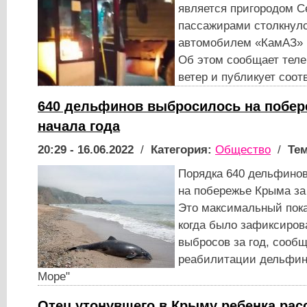
является пригородом С
пассажирами столкнулс
автомобилем «КамАЗ» 
Об этом сообщает теле
ветер и публикует соо
640 дельфинов выбросилось на побер
начала года
20:29 - 16.06.2022
/
Категория:
Общество
/
Тем
Порядка 640 дельфино
на побережье Крыма за
Это максимальный пока
когда было зафиксиров
выбросов за год, сообщ
реабилитации дельфин
Море"
Отец утонувшего в Крыму ребенка рас