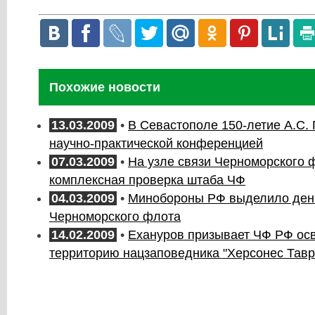
Похожие новости
13.03.2009
•
В Севастополе 150-летие А.С.
научно-практической конференцией
07.03.2009
•
На узле связи Черноморского 
комплексная проверка штаба ЧФ
04.03.2009
•
Минобороны РФ выделило день
Черноморского флота
14.02.2009
•
Ехануров призывает ЧФ РФ ос
территорию нацзаповедника "Херсонес Тавр