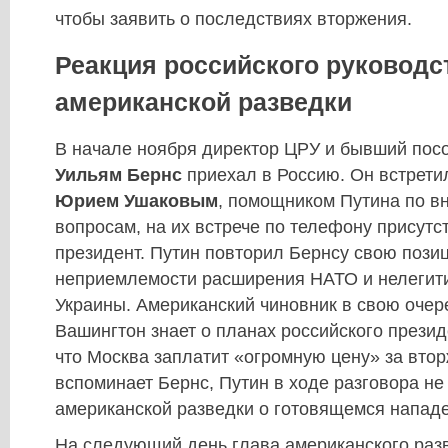
чтобы заявить о последствиях вторжения.
Реакция российского руководс
американской разведки
В начале ноября директор ЦРУ и бывший пос
Уильям Бернс
приехал в Россию. Он встрети
Юрием Ушаковым
, помощником Путина по 
вопросам, на их встрече по телефону присутс
президент. Путин повторил Бернсу свою пози
неприемлемости расширения НАТО и нелегит
Украины. Американский чиновник в свою очере
Вашингтон знает о планах российского прези
что Москва заплатит «огромную цену» за втор
вспоминает Бернс, Путин в ходе разговора н
американской разведки о готовящемся напад
На следующий день глава американского раз