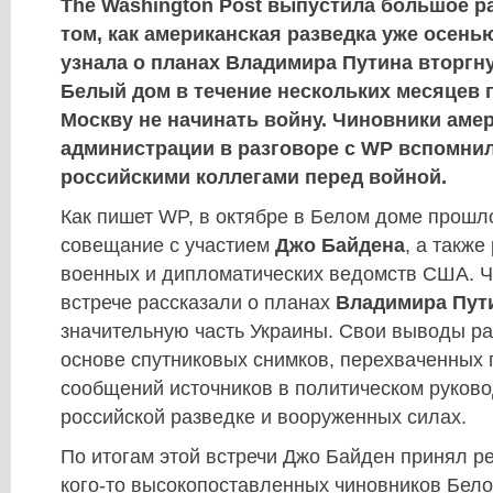
The Washington Post выпустила большое р
том, как американская разведка уже осень
узнала о планах Владимира Путина вторгну
Белый дом в течение нескольких месяцев 
Москву не начинать войну. Чиновники аме
администрации в разговоре с WP вспомнил
российскими коллегами перед войной.
Как пишет WP, в октябре в Белом доме прошл
совещание с участием
Джо Байдена
, а также
военных и дипломатических ведомств США. Ч
встрече рассказали о планах
Владимира Пут
значительную часть Украины. Свои выводы ра
основе спутниковых снимков, перехваченных 
сообщений источников в политическом руково
российской разведке и вооруженных силах.
По итогам этой встречи Джо Байден принял р
кого-то высокопоставленных чиновников Бело