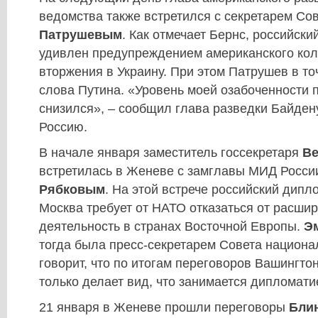
ведомства также встретился с секретарем Со
Патрушевым
. Как отмечает Бернс, российски
удивлен предупреждением американского кол
вторжения в Украину. При этом Патрушев в то
слова Путина. «Уровень моей озабоченности 
снизился», – сообщил глава разведки Байдену
Россию.
В начале января заместитель госсекретаря
В
встретилась в Женеве с замглавы МИД Росс
Рябковым
. На этой встрече российский дипл
Москва требует от НАТО отказаться от расшир
деятельность в странах Восточной Европы.
Э
тогда была пресс-секретарем Совета национа
говорит, что по итогам переговоров Вашингтон
только делает вид, что занимается дипломати
21 января в Женеве прошли переговоры
Бли