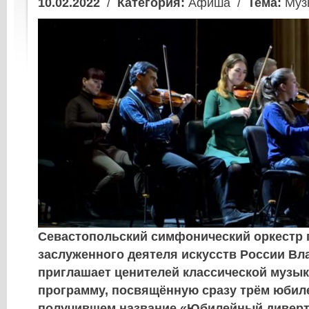
10.02.2022
/
Категория:
Афиша /
Тема:
Муз
Севастопольский симфонический оркестр 
заслуженного деятеля искусств России В
приглашает ценителей классической музык
программу, посвящённую сразу трём юбиле
получившем название «Юбилейный диверт