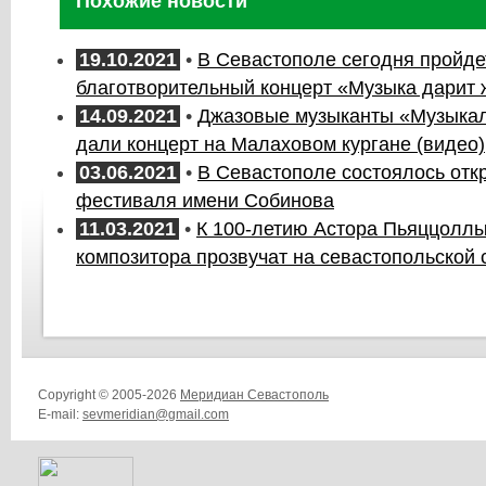
Похожие новости
19.10.2021
•
В Севастополе сегодня пройде
благотворительный концерт «Музыка дарит 
14.09.2021
•
Джазовые музыканты «Музыкал
дали концерт на Малаховом кургане (видео)
03.06.2021
•
В Севастополе состоялось отк
фестиваля имени Собинова
11.03.2021
•
К 100-летию Астора Пьяццолл
композитора прозвучат на севастопольской 
Copyright © 2005-2026
Меридиан Севастополь
E-mail:
sevmeridian@gmail.com