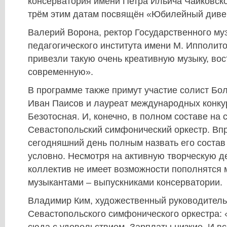
консерватория имени Петра Ильича Чайковско
трём этим датам посвящён «Юбилейный диве
Валерий Ворона, ректор Государственного му
педагогического института имени М. Ипполит
привезли такую очень креативную музыку, во
современную».
В программе также примут участие солист Бо
Иван Паисов и лауреат международных конку
Безотосная. И, конечно, в полном составе на 
Севастопольский симфонический оркестр. Впр
сегодняшний день полным назвать его соста
условно. Несмотря на активную творческую де
коллектив не имеет возможности пополнятся
музыкантами – выпускниками консерватории.
Владимир Ким, художественный руководитель
Севастопольского симфонического оркестра:
сюда с удовольствием. Зарплаты низкие. И в