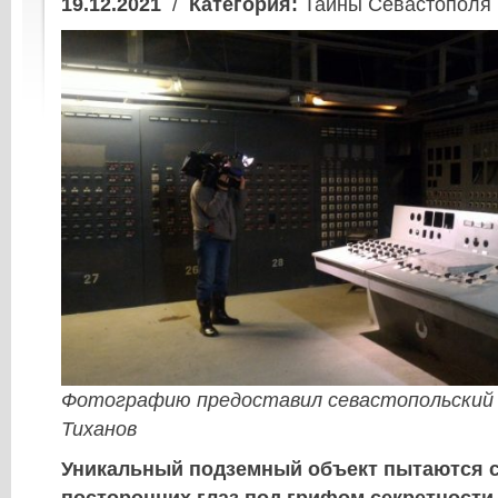
19.12.2021
/
Категория:
Тайны Севастополя
Фотографи
ю
предоставил севастопольский
Тиханов
Уникальный подземный объект пытаются с