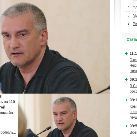
Ф
М
Ре
Cтат
11:1
Экс
Чер
гос
09:1
В С
рос
в
09:1
ь на 110
Кры
гей
связ
 онлайн
глу
09:5
рополь...
Вое