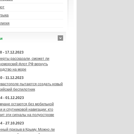
лот
узыка
лигия
ьи
0 - 17.12.2023
перты рассказали, сможет ли
номорский флот РФ вернуть
подство на море
0 - 11.12.2023
евастополе пытаются создать новый
сийский беспилотник
4 - 01.12.2023
мчане остаются без мобильной
и и спутниковой навигации: кто
шит эти сигналы на полуострове
4 - 27.10.2023
нный призыв в Крыму. Можно ли