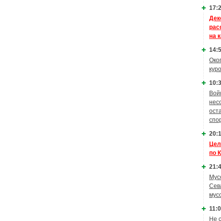
17:2
Дек
рас
на 
14:5
Око
кур
10:3
Вой
нес
ост
спо
20:1
Цел
по 
21:4
Мус
Сев
мус
11:0
Не 