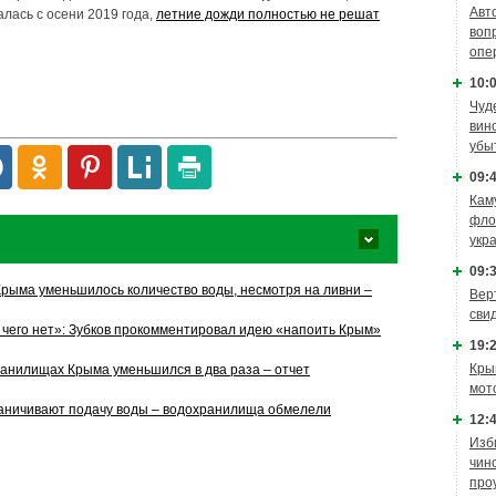
Авт
алась с осени 2019 года,
летние дожди полностью не решат
воп
опе
10:0
Чуд
вин
убы
09:4
Кам
фло
укр
09:3
рыма уменьшилось количество воды, несмотря на ливни –
Вер
сви
, чего нет»: Зубков прокомментировал идею «напоить Крым»
19:2
Кры
ранилищах Крыма уменьшился в два раза – отчет
мот
аничивают подачу воды – водохранилища обмелели
12:4
Изб
чин
про