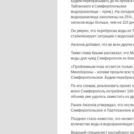
Будем перебрасывать до 60 кубов в с
Тайганского в Симферопольское
водохранилище – прим.). На сегодн
водохранилища заполнены на 25%, А
запасов воды больше, чем на 110 д
Он уверен, что переброска воды из
стабилизирует ситуацию с водосн
Аксенов добавил, что во всех други
Также глава Крыма рассказал, что 
воды для нужд Симферополя из бл
«Проблемным пока остается только 
Минобороны – ногами прошли всю тр
Симферопольское. Будем перебрасыв
По его словам, реализовать проект 
всего Симферополь потребляет 160 
объема уже удалось заместить из др
Ранее Аксенов утверждал, что после
Симферопольское и Партизанское в
Позднее стало известно, что несмот
количество воды в водохранилищах
Ведущий специалист российского Ц