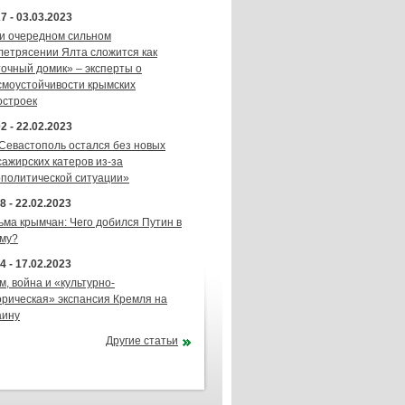
7 - 03.03.2023
и очередном сильном
летрясении Ялта сложится как
точный домик» – эксперты о
смоустойчивости крымских
остроек
2 - 22.02.2023
 Севастополь остался без новых
сажирских катеров из-за
ополитической ситуации»
8 - 22.02.2023
ьма крымчан: Чего добился Путин в
му?
4 - 17.02.2023
м, война и «культурно-
орическая» экспансия Кремля на
аину
Другие статьи