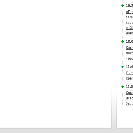
10:2
«Пр
зем
кар
сей
нов
18:0
Как
пас
«ге
11:4
Пис
Кры
11:0
Кры
ист
Укр