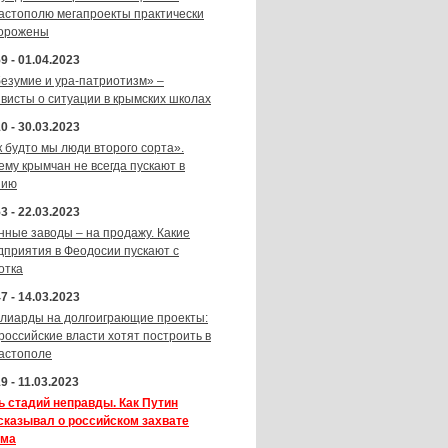
астополю мегапроекты практически
орожены
9 - 01.04.2023
безумие и ура-патриотизм» –
ивисты о ситуации в крымских школах
0 - 30.03.2023
к будто мы люди второго сорта».
ему крымчан не всегда пускают в
зию
3 - 22.03.2023
нные заводы – на продажу. Какие
дприятия в Феодосии пускают с
отка
7 - 14.03.2023
лиарды на долгоиграющие проекты:
 российские власти хотят построить в
астополе
9 - 11.03.2023
ь стадий неправды. Как Путин
сказывал о российском захвате
ма