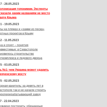
7 - 28.05.2023
олонизация топонимии. Эксперты
сказали, каким названиям не место
карте Крыма
1 - 19.05.2023
пы на пляжах и «замки из песка»
ортных проектов в Крыму
2 - 11.05.2023
на и спорт – понятия
овместимые: в Севастополе
ановилось строительство
рткомплекса и ледового дворца
5 - 03.05.2023
ь №1: чем Украина может ударить
Керченскому мосту
5 - 02.05.2023
орная канитель: за девять лет в
астополе так и не начали строить
ороперерабатывающий завод
7 - 22.04.2023
суждено построить: обещанные