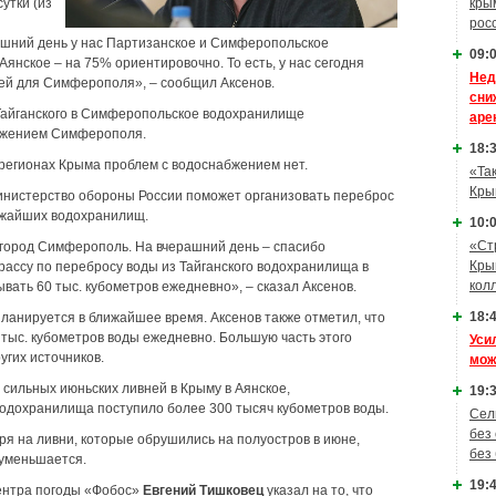
утки (из
кры
рос
яшний день у нас Партизанское и Симферопольское
09:0
янское – на 75% ориентировочно. То есть, у нас сегодня
Нед
ней для Симферополя», – сообщил Аксенов.
сни
 Тайганского в Симферопольское водохранилище
аре
абжением Симферополя.
18:3
х регионах Крыма проблем с водоснабжением нет.
«Та
Кры
Министерство обороны России поможет организовать переброс
ижайших водохранилищ.
10:0
«Ст
город Симферополь. На вчерашний день – спасибо
Кры
ассу по перебросу воды из Тайганского водохранилища в
кол
ать 60 тыс. кубометров ежедневно», – сказал Аксенов.
18:4
планируется в ближайшее время. Аксенов также отметил, что
тыс. кубометров воды ежедневно. Большую часть этого
Уси
угих источников.
мож
 сильных июньских ливней в Крыму в Аянское,
19:3
одохранилища поступило более 300 тысяч кубометров воды.
Сел
без
ря на ливни, которые обрушились на полуостров в июне,
без
 уменьшается.
19:4
ентра погоды «Фобос»
Евгений Тишковец
указал на то, что