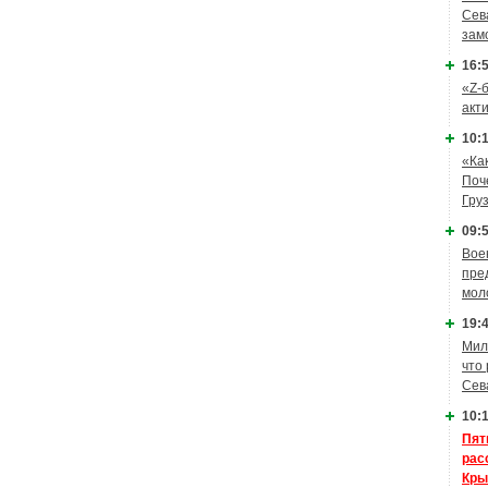
Сев
зам
16:5
«Z-
акт
10:1
«Ка
Поч
Гру
09:5
Вое
пре
мол
19:4
Мил
что
Сев
10:1
Пят
рас
Кры