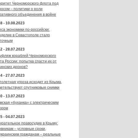
оритет Черноморского флота под
росом – политики о роли
ративного объединения в войне
8 - 10.08.2023
еса экономики по-российски:
оделие в Севастополе стало
точным
2 - 28.07.2023
уфляж кораблей Черноморского
та России: попытка спасти их от
аинских дронов?
4 - 27.07.2023
толетная угроза исходит из Крыма,
детельствуют спутниковые снимки
0 - 13.07.2023
мская «буханка» с электрическим
ором
5 - 04.07.2023
ирательное правосудие в Крыму:
овникам – условные сроки,
украинским гражданам – реальные