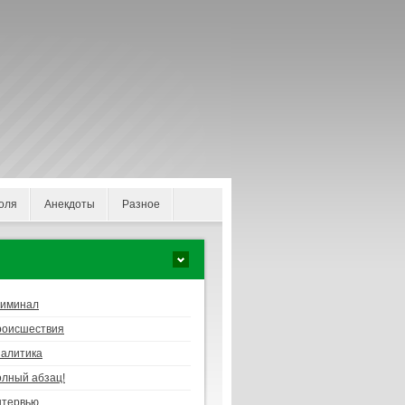
оля
Анекдоты
Разное
риминал
роисшествия
алитика
лный абзац!
нтервью