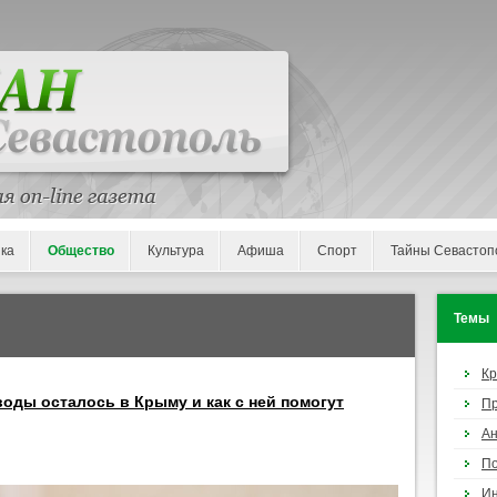
ка
Общество
Культура
Афиша
Спорт
Тайны Севастоп
Темы
К
воды осталось в Крыму и как с ней помогут
П
Ан
По
И