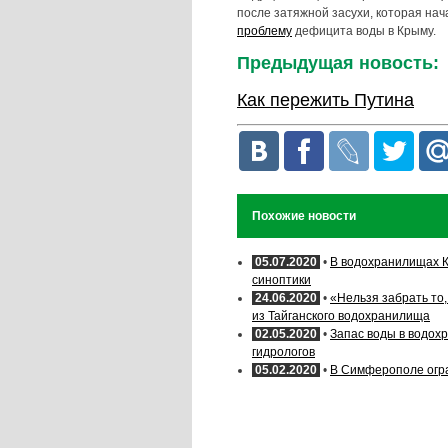
после затяжной засухи, которая нач
проблему
дефицита воды в Крыму.
Предыдущая новость:
Как пережить Путина
Похожие новости
05.07.2020
•
В водохранилищах К
синоптики
24.06.2020
•
«Нельзя забрать то
из Тайганского водохранилища
02.05.2020
•
Запас воды в водох
гидрологов
05.02.2020
•
В Симферополе огр