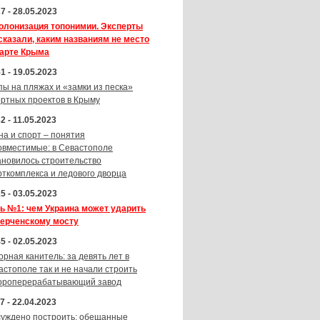
7 - 28.05.2023
олонизация топонимии. Эксперты
сказали, каким названиям не место
карте Крыма
1 - 19.05.2023
пы на пляжах и «замки из песка»
ортных проектов в Крыму
2 - 11.05.2023
на и спорт – понятия
овместимые: в Севастополе
ановилось строительство
рткомплекса и ледового дворца
5 - 03.05.2023
ь №1: чем Украина может ударить
Керченскому мосту
5 - 02.05.2023
орная канитель: за девять лет в
астополе так и не начали строить
ороперерабатывающий завод
7 - 22.04.2023
суждено построить: обещанные