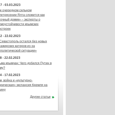
7 - 03.03.2023
и очередном сильном
летрясении Ялта сложится как
точный домик» – эксперты о
смоустойчивости крымских
остроек
2 - 22.02.2023
 Севастополь остался без новых
сажирских катеров из-за
ополитической ситуации»
8 - 22.02.2023
ьма крымчан: Чего добился Путин в
му?
4 - 17.02.2023
м, война и «культурно-
орическая» экспансия Кремля на
аину
Другие статьи