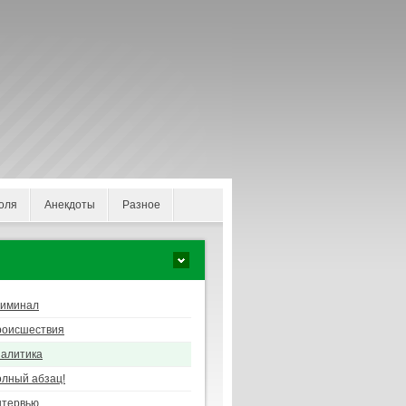
оля
Анекдоты
Разное
риминал
роисшествия
алитика
лный абзац!
нтервью