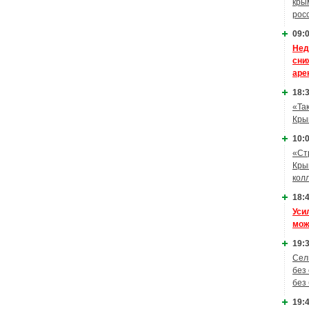
кры
рос
09:0
Нед
сни
аре
18:3
«Та
Кры
10:0
«Ст
Кры
кол
18:4
Уси
мож
19:3
Сел
без
без
19:4