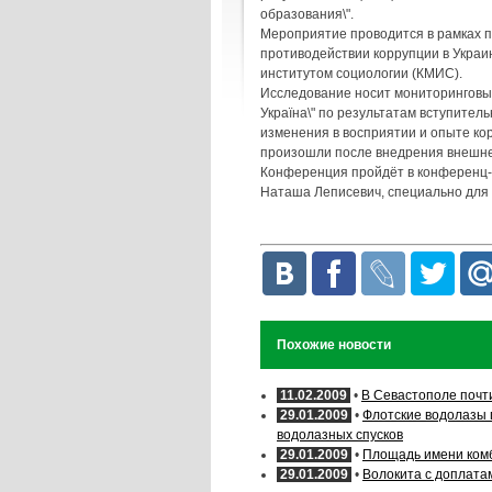
образования\".
Мероприятие проводится в рамках п
противодействии коррупции в Украин
институтом социологии (КМИС).
Исследование носит мониторинговый
Україна\" по результатам вступител
изменения в восприятии и опыте ко
произошли после внедрения внешне
Конференция пройдёт в конференц-за
Наташа Леписевич, специально для
Похожие новости
11.02.2009
•
В Севастополе почт
29.01.2009
•
Флотские водолазы 
водолазных спусков
29.01.2009
•
Площадь имени ком
29.01.2009
•
Волокита с доплата