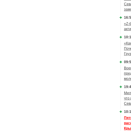
Сев
зам
16:5
«Z-
акт
10:1
«Ка
Поч
Гру
09:5
Вое
пре
мол
19:4
Мил
что
Сев
10:1
Пят
рас
Кры