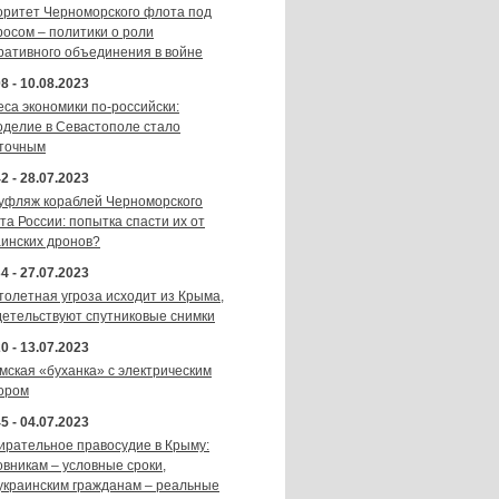
оритет Черноморского флота под
росом – политики о роли
ративного объединения в войне
8 - 10.08.2023
еса экономики по-российски:
оделие в Севастополе стало
точным
2 - 28.07.2023
уфляж кораблей Черноморского
та России: попытка спасти их от
аинских дронов?
4 - 27.07.2023
толетная угроза исходит из Крыма,
детельствуют спутниковые снимки
0 - 13.07.2023
мская «буханка» с электрическим
ором
5 - 04.07.2023
ирательное правосудие в Крыму:
овникам – условные сроки,
украинским гражданам – реальные