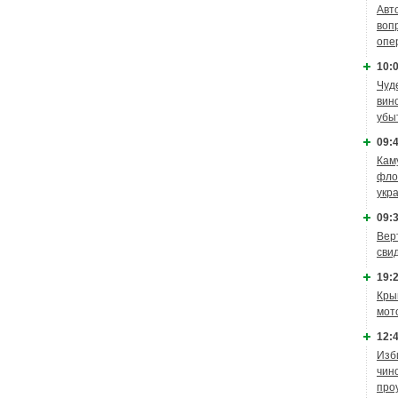
Авт
воп
опе
10:0
Чуд
вин
убы
09:4
Кам
фло
укр
09:3
Вер
сви
19:2
Кры
мот
12:4
Изб
чин
про