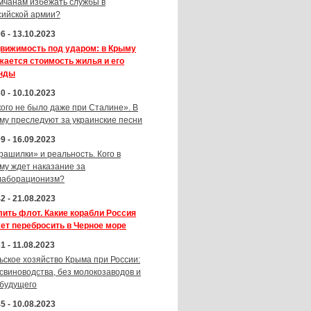
мчанам избежать службы в
сийской армии?
6 - 13.10.2023
вижимость под ударом: в Крыму
жается стоимость жилья и его
нды
0 - 10.10.2023
кого не было даже при Сталине». В
му преследуют за украинские песни
9 - 16.09.2023
рашилки» и реальность. Кого в
му ждет наказание за
лаборационизм?
2 - 21.08.2023
лить флот. Какие корабли Россия
ет перебросить в Черное море
1 - 11.08.2023
ьское хозяйство Крыма при России:
 свиноводства, без молокозаводов и
 будущего
5 - 10.08.2023