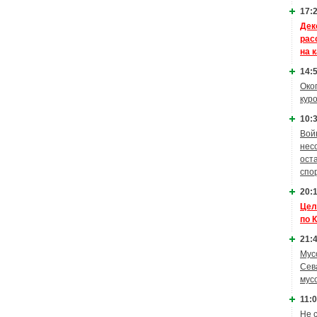
17:2
Дек
рас
на 
14:5
Око
кур
10:3
Вой
нес
ост
спо
20:1
Цел
по 
21:4
Мус
Сев
мус
11:0
Не 