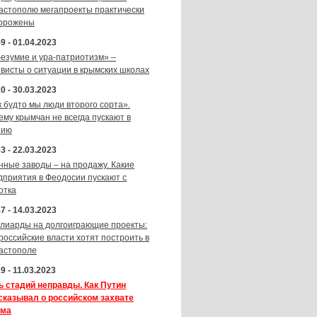
астополю мегапроекты практически
орожены
9 - 01.04.2023
безумие и ура-патриотизм» –
ивисты о ситуации в крымских школах
0 - 30.03.2023
к будто мы люди второго сорта».
ему крымчан не всегда пускают в
зию
3 - 22.03.2023
нные заводы – на продажу. Какие
дприятия в Феодосии пускают с
отка
7 - 14.03.2023
лиарды на долгоиграющие проекты:
 российские власти хотят построить в
астополе
9 - 11.03.2023
ь стадий неправды. Как Путин
сказывал о российском захвате
ма