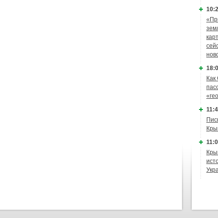
10:2
«Пр
зем
кар
сей
нов
18:0
Как
пас
«ге
11:4
Пис
Кры
11:0
Кры
ист
Укр