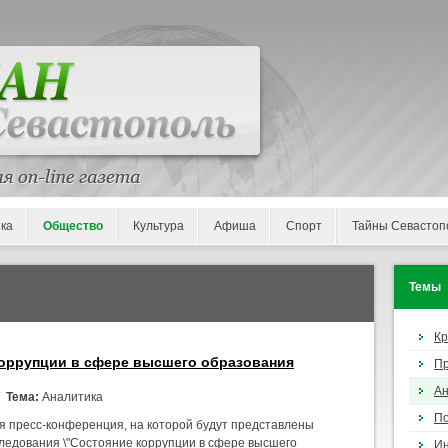
ка
Общество
Культура
Афиша
Спорт
Тайны Севастоп
Темы
К
коррупции в сфере высшего образования
П
Ан
/
Тема:
Аналитика
По
я пресс-конференция, на которой будут представлены
ледования \"Состояние коррупции в сфере высшего
И