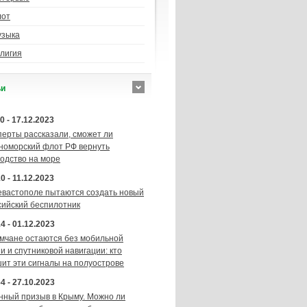
лот
узыка
лигия
ьи
0 - 17.12.2023
перты рассказали, сможет ли
номорский флот РФ вернуть
подство на море
0 - 11.12.2023
евастополе пытаются создать новый
сийский беспилотник
4 - 01.12.2023
мчане остаются без мобильной
и и спутниковой навигации: кто
шит эти сигналы на полуострове
4 - 27.10.2023
нный призыв в Крыму. Можно ли