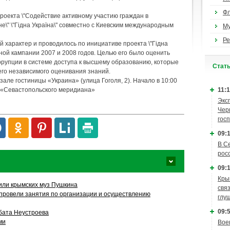
Ф
роекта \"Содействие активному участию граждан в
е\" \"Гідна Україна\" совместно с Киевским международным
М
Ре
 характер и проводилось по инициативе проекта \"Гідна
ьной кампании 2007 и 2008 годов. Целью его было оценить
ррупции в системе доступа к высшему образованию, которые
Cтат
го независимого оценивания знаний.
ле гостиницы «Украина» (улица Гоголя, 2). Начало в 10:00
 «Севастопольского меридиана»
11:1
Экс
Чер
гос
09:1
В С
рос
09:1
Кры
или крымских муз Пушкина
связ
провели занятия по организации и осуществлению
глу
09:5
бата Неустроева
ми
Вое