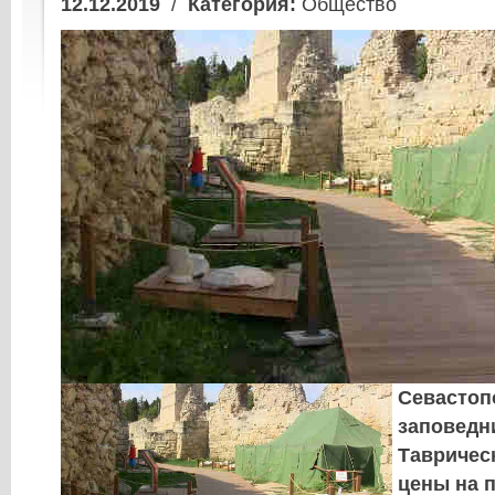
12.12.2019
/
Категория:
Общество
Севастоп
заповедн
Тавричес
цены на 