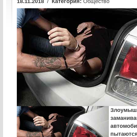
18.11.2018
/
Категория:
Общество
Злоумыш
заманива
автомоби
пытаются