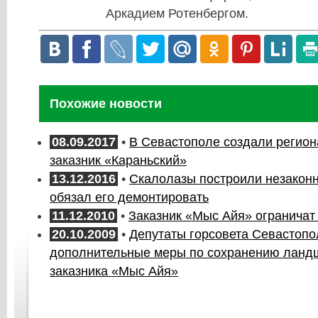
Аркадием Ротенбергом.
Похожие новости
08.09.2017
•
В Севастополе создали регио
заказник «Караньский»
13.12.2016
•
Скалолазы построили незаконн
обязал его демонтировать
11.12.2010
•
Заказник «Мыс Айя» ограничат
20.10.2009
•
Депутаты горсовета Севастоп
дополнительные меры по сохранению ланд
заказника «Мыс Айя»