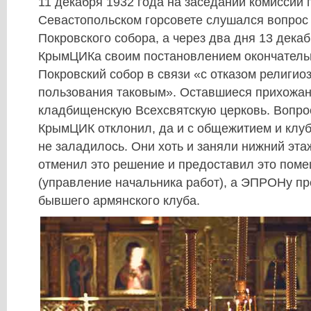
11 декабря 1932 года на заседании комиссии 
Севастопольском горсовете слушался вопрос
Покровского собора, а через два дня 13 дека
КрымЦИКа своим постановлением окончатель
Покровский собор в связи «с отказом религио
пользования таковым». Оставшиеся прихожа
кладбищенскую Всехсвятскую церковь. Вопрос
КрымЦИК отклонил, да и с общежитием и клу
не заладилось. Они хоть и заняли нижний этаж
отменил это решение и предоставил это пом
(управление начальника работ), а ЭПРОНу п
бывшего армянского клуба.