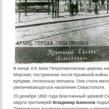
В конце ХΙХ века Петропавловская церковь н
Морская, построенная после Крымской войны
купцами, потихоньку ветшала. Она стала мал
увеличивающегося населения Севастополя.
23 декабря 1892 года благочинный церквей С
округа протоиерей
Владимир Баженов
подал
Таврическую духовную консисторию и прилож