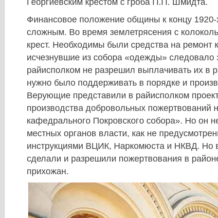
Георгиевским крестом с гроба П.П. Шмидта.
Финансовое положение общины к концу 1920-х
сложным. Во время землетрясения с колокол
крест. Необходимы были средства на ремонт 
исчезнувшие из собора «одежды» следовало з
райисполком не разрешил выплачивать их в р
нужно было поддерживать в порядке и произв
Верующие представили в райисполком проек
производства добровольных пожертвований н
кафедрального Покровского собора». Но он н
местных органов власти, как не предусмотре
инструкциями ВЦИК, Наркомюста и НКВД. Но в
сделали и разрешили пожертвования в район
прихожан.