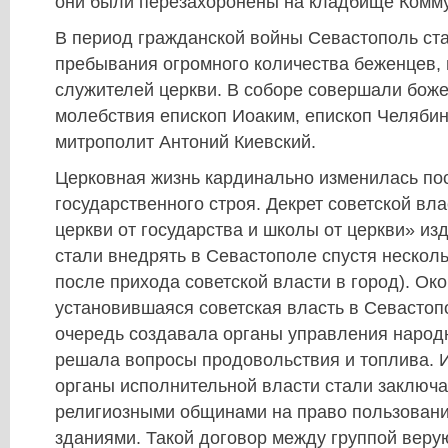
они были перезахоронены на кладбище Комм
В период гражданской войны Севастополь ст
пребывания огромного количества беженцев, 
служителей церкви. В соборе совершали боже
молебствия епископ Иоаким, епископ Челябин
митрополит Антоний Киевский.
Церковная жизнь кардинально изменилась по
государственного строя. Декрет советской вл
церкви от государства и школы от церкви» изд
стали внедрять в Севастополе спустя несколь
после прихода советской власти в город). Ок
установившаяся советская власть в Севастоп
очередь создавала органы управления народ
решала вопросы продовольствия и топлива. И
органы исполнительной власти стали заключа
религиозными общинами на право пользован
зданиями. Такой договор между группой вер