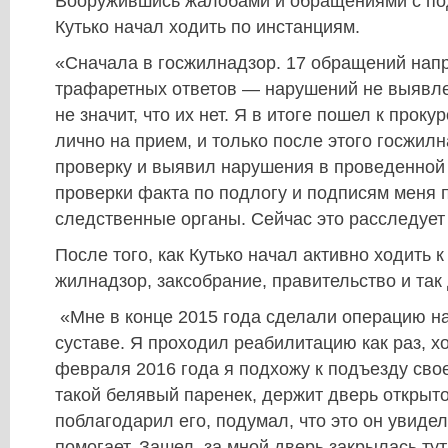
Вооружившись жалобами и обращениями с по
Кутько начал ходить по инстанциям.
«Сначала в госжилнадзор. 17 обращений напр
трафаретных ответов — нарушений не выявле
не значит, что их нет. Я в итоге пошел к прок
лично на прием, и только после этого госжил
проверку и выявил нарушения в проведенной
проверки факта по подлогу и подписям меня 
следственные органы. Сейчас это расследует
После того, как Кутько начал активно ходить к
жилнадзор, заксобрание, правительство и так 
«Мне в конце 2015 года сделали операцию н
суставе. Я проходил реабилитацию как раз, х
февраля 2016 года я подхожу к подъезду свое
такой белявый паренек, держит дверь открыт
поблагодарил его, подумал, что это он увидел
помогает. Зашел, за мной дверь закрылась тут