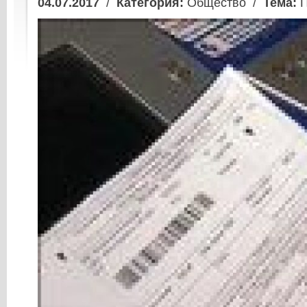
04.07.2017
/
Категория:
Общество /
Тема:
П