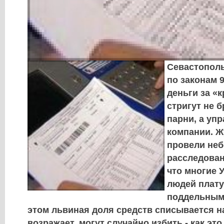
Севастопол
по законам 9
деньги за «
стригут не 
парни, а уп
компании. 
провели не
расследован
что многие 
людей плату
поддельным
этом львиная доля средств списывается на
возражает, могут случайно избить - как эт