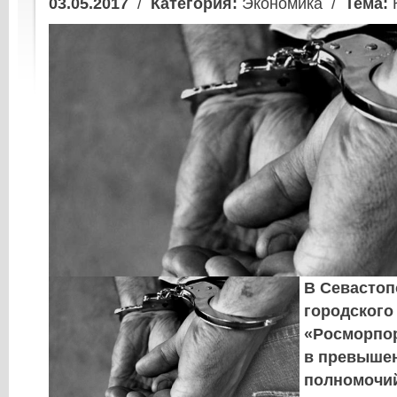
03.05.2017
/
Категория:
Экономика /
Тема:
В Севастоп
городского
«Росморпор
в превыше
полномочи