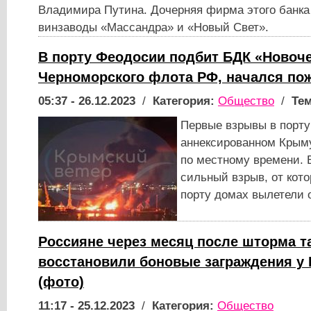
Владимира Путина. Дочерняя фирма этого банка
винзаводы «Массандра» и «Новый Свет».
В порту Феодосии подбит БДК «Новоч
Черноморского флота РФ, начался пож
05:37 - 26.12.2023
/
Категория:
Общество
/
Тем
Первые взрывы в порту
аннексированном Крыму
по местному времени. 
сильный взрыв, от кот
порту домах вылетели 
Россияне через месяц после шторма та
восстановили боновые заграждения у
(фото)
11:17 - 25.12.2023
/
Категория:
Общество