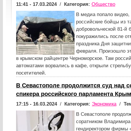
11:41 - 17.03.2024
/
Категория:
Общество
В медиа попало видео, 
российские бойцы из т
добровольческой 81-й 
покуражились после от
праздника Дня защитни
февраля. Произошло эт
в крымском райцентре Черноморское. Там россий
автоматами ворвались в кафе, открыли стрельбу
посетителей.
В Севастополе продолжится суд над с
спикера российского парламента Кры
17:15 - 16.03.2024
/
Категория:
Экономика
/
Те
В Севастополе продолж
соратником Владимира 
гендиректором фирмы 