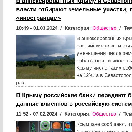
В аннексированных Крыму и Севастоп
власти отбирают земельные участки,
«иностранцам»
10:49 - 01.03.2024
/
Категория:
Общество
/
Тем
В аннексированных Кр
российские власти отч
уменьшении числа земе
собственности «иностр
Крыму число таких соб
на 12%, а в Севастопол
раз.
В Крыму российские банки передают 
данные клиентов в российскую систе
11:52 - 07.02.2024
/
Категория:
Общество
/
Тем
Крымчане сообщают, чт
биометрические данны