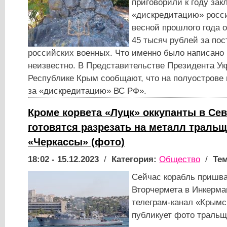
приговорили к году зак
«дискредитацию» росси
весной прошлого года 
45 тысяч рублей за пос
российских военных. Что именно было написано 
неизвестно. В Представительстве Президента У
Республике Крым сообщают, что на полуострове 
за «дискредитацию» ВС РФ».
Кроме корвета «Луцк» оккупанты в Се
готовятся разрезать на металл траль
«Черкассы» (фото)
18:02 - 15.12.2023
/
Категория:
Общество
/
Тем
Сейчас корабль пришва
Вторчермета в Инкерма
телеграм-канал «Крымс
публикует фото тральщ