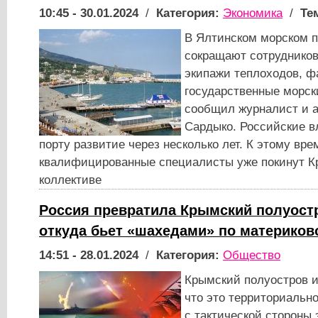
10:45 - 30.01.2024
/
Категория:
Экономика
/
Те
В Ялтинском морском п
сокращают сотрудников
экипажи теплоходов, ф
государственные морск
сообщил журналист и а
Сардыко. Российские 
порту развитие через несколько лет. К этому вре
квалифицированные специалисты уже покинут Кр
коллективе
Россия превратила Крымский полуостр
откуда бьет «шахедами» по материков
14:51 - 28.01.2024
/
Категория:
Общество
Крымский полуостров и
что это территориально
с тактической стороны