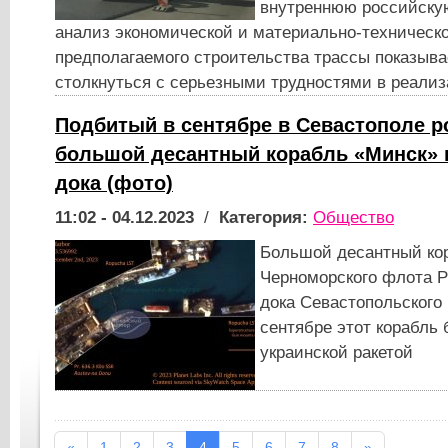
внутреннюю российску
анализ экономической и материально-техничес
предполагаемого строительства трассы показывае
столкнуться с серьезными трудностями в реализ
Подбитый в сентябре в Севастополе р
большой десантный корабль «Минск» 
дока (фото)
11:02 - 04.12.2023
/
Категория:
Общество
Большой десантный ко
Черноморского флота Р
дока Севастопольского 
сентябре этот корабль
украинской ракетой
«
1
2
3
4
5
6
7
8
»