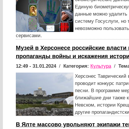
Единую биометрическу
данные можно удалить 
систему Госуслуги, но 
невозможно пользоват
сервисами.
Музей в Херсонесе российские власти
пропаганды войны и искажения истор
12:49 - 31.01.2024
/
Категория:
Культура
/
Тема
Херсонес Таврический 
проводит конкурс патр
песни. В программе ме
ближайшие дни также к
Невском, истории Крещ
другие пропагандистск
В Ялте массово увольняют экипажи т