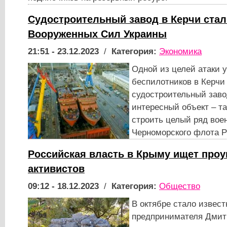
Судостроительный завод в Керчи ста
Вооруженных Сил Украины
21:51 - 23.12.2023
/
Категория:
Экономика
Одной из целей атаки 
беспилотников в Керчи
судостроительный заво
интересный объект – т
строить целый ряд вое
Черноморского флота 
Российская власть в Крыму ищет проу
активистов
09:12 - 18.12.2023
/
Категория:
Общество
В октябре стало извест
предпринимателя Дмит