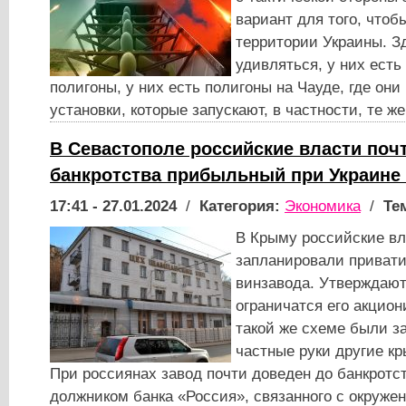
вариант для того, чтоб
территории Украины. З
удивляться, у них есть
полигоны, у них есть полигоны на Чауде, где они
установки, которые запускают, в частности, те 
В Севастополе российские власти поч
банкротства прибыльный при Украине
17:41 - 27.01.2024
/
Категория:
Экономика
/
Те
В Крыму российские вл
запланировали приват
винзавода. Утверждают
ограничатся его акцион
такой же схеме были з
частные руки другие к
При россиянах завод почти доведен до банкротст
должником банка «Россия», связанного с окруже