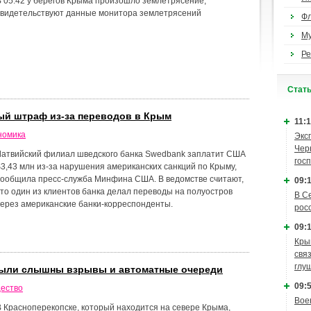
В 05.42 у берегов Крыма произошло землетрясение,
свидетельствуют данные монитора землетрясений
Ф
М
Ре
Cтат
ый штраф из-за переводов в Крым
11:1
номика
Экс
Чер
Латвийский филиал шведского банка Swedbank заплатит США
гос
$3,43 млн из-за нарушения американских санкций по Крыму,
сообщила пресс-служба Минфина США. В ведомстве считают,
09:1
что один из клиентов банка делал переводы на полуостров
В С
через американские банки-корреспонденты.
рос
09:1
Кры
связ
глу
были слышны взрывы и автоматные очереди
09:5
ество
Вое
В Красноперекопске, который находится на севере Крыма,