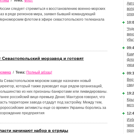
итика
/
Тема:
Флот
Авт
России следует стремиться к восстановлению военно-морских
воп
баз в ряде регионов мира, заявил бывший командующий
опе
Черноморским флотом в эфире севастопольского телеканала
10:0
Чуд
вин
убы
09:4
Кам
т Севастопольский морзавод и готовят
фло
укр
номика
/
Тема:
Полный абзац!
09:3
Вер
На Севастопольском морском заводе назначен новый
сви
директор, который также руководит еще рядом организаций,
большинство из них признаны банкротами или ликвидированы.
19:2
Ранее российский вице-премьер Денис Мантуров говорил, что
Кры
часть территории завода отдадут под застройку. Между тем,
мот
пророссийские активисты еще со времен Украины боролись за
возрождение предприятия
12:4
Изб
чин
ласти начинают набор в отряды
про