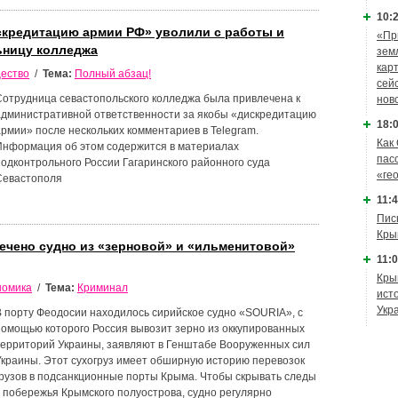
10:2
скредитацию армии РФ» уволили с работы и
«Пр
ьницу колледжа
зем
кар
ество
/
Тема:
Полный абзац!
сей
Сотрудница севастопольского колледжа была привлечена к
нов
административной ответственности за якобы «дискредитацию
18:0
армии» после нескольких комментариев в Telegram.
Как
Информация об этом содержится в материалах
пас
подконтрольного России Гагаринского районного суда
«ге
Севастополя
11:4
Пис
Кры
мечено судно из «зерновой» и «ильменитовой»
11:0
Кры
номика
/
Тема:
Криминал
ист
Укр
В порту Феодосии находилось сирийское судно «SOURIA», с
помощью которого Россия вывозит зерно из оккупированных
территорий Украины, заявляют в Генштабе Вооруженных сил
Украины. Этот сухогруз имеет обширную историю перевозок
грузов в подсанкционные порты Крыма. Чтобы скрывать следы
у побережья Крымского полуострова, судно регулярно