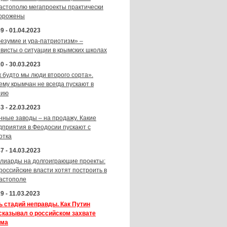
астополю мегапроекты практически
орожены
9 - 01.04.2023
безумие и ура-патриотизм» –
ивисты о ситуации в крымских школах
0 - 30.03.2023
к будто мы люди второго сорта».
ему крымчан не всегда пускают в
зию
3 - 22.03.2023
нные заводы – на продажу. Какие
дприятия в Феодосии пускают с
отка
7 - 14.03.2023
лиарды на долгоиграющие проекты:
 российские власти хотят построить в
астополе
9 - 11.03.2023
ь стадий неправды. Как Путин
сказывал о российском захвате
ма