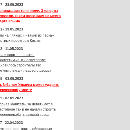
7 - 28.05.2023
олонизация топонимии. Эксперты
сказали, каким названиям не место
карте Крыма
1 - 19.05.2023
пы на пляжах и «замки из песка»
ортных проектов в Крыму
2 - 11.05.2023
на и спорт – понятия
овместимые: в Севастополе
ановилось строительство
рткомплекса и ледового дворца
5 - 03.05.2023
ь №1: чем Украина может ударить
Керченскому мосту
5 - 02.05.2023
орная канитель: за девять лет в
астополе так и не начали строить
ороперерабатывающий завод
7 - 22.04.2023
суждено построить: обещанные