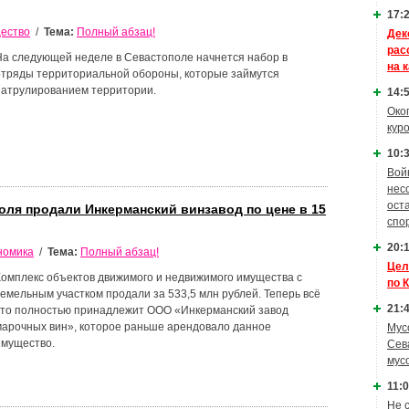
17:2
ество
/
Тема:
Полный абзац!
Дек
рас
На следующей неделе в Севастополе начнется набор в
на 
отряды территориальной обороны, которые займутся
патрулированием территории.
14:5
Око
кур
10:3
Вой
нес
ост
оля продали Инкерманский винзавод по цене в 15
спо
20:1
номика
/
Тема:
Полный абзац!
Цел
Комплекс объектов движимого и недвижимого имущества с
по 
земельным участком продали за 533,5 млн рублей. Теперь всё
21:4
это полностью принадлежит ООО «Инкерманский завод
марочных вин», которое раньше арендовало данное
Мус
имущество.
Сев
мус
11:0
Не 