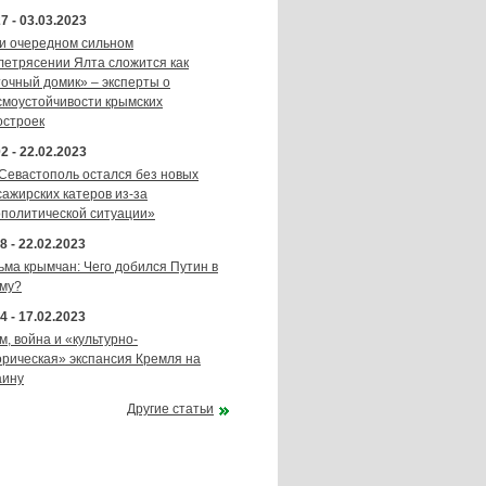
7 - 03.03.2023
и очередном сильном
летрясении Ялта сложится как
точный домик» – эксперты о
смоустойчивости крымских
остроек
2 - 22.02.2023
 Севастополь остался без новых
сажирских катеров из-за
ополитической ситуации»
8 - 22.02.2023
ьма крымчан: Чего добился Путин в
му?
4 - 17.02.2023
м, война и «культурно-
орическая» экспансия Кремля на
аину
Другие статьи