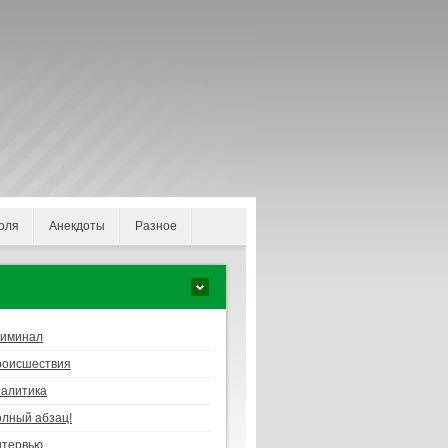
оля
Анекдоты
Разное
риминал
роисшествия
алитика
лный абзац!
нтервью