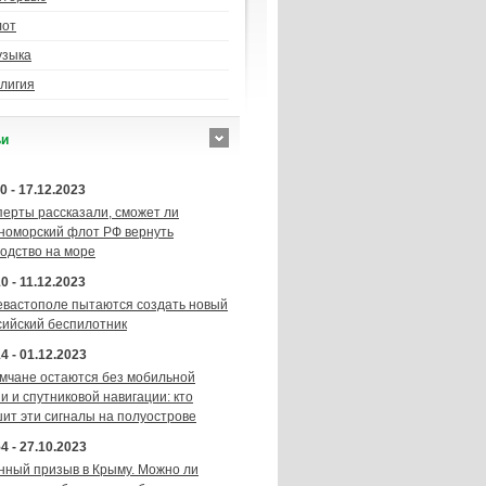
лот
узыка
лигия
ьи
0 - 17.12.2023
перты рассказали, сможет ли
номорский флот РФ вернуть
подство на море
0 - 11.12.2023
евастополе пытаются создать новый
сийский беспилотник
4 - 01.12.2023
мчане остаются без мобильной
и и спутниковой навигации: кто
шит эти сигналы на полуострове
4 - 27.10.2023
нный призыв в Крыму. Можно ли