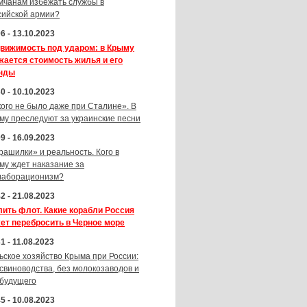
мчанам избежать службы в
сийской армии?
6 - 13.10.2023
вижимость под ударом: в Крыму
жается стоимость жилья и его
нды
0 - 10.10.2023
кого не было даже при Сталине». В
му преследуют за украинские песни
9 - 16.09.2023
рашилки» и реальность. Кого в
му ждет наказание за
лаборационизм?
2 - 21.08.2023
лить флот. Какие корабли Россия
ет перебросить в Черное море
1 - 11.08.2023
ьское хозяйство Крыма при России:
 свиноводства, без молокозаводов и
 будущего
5 - 10.08.2023