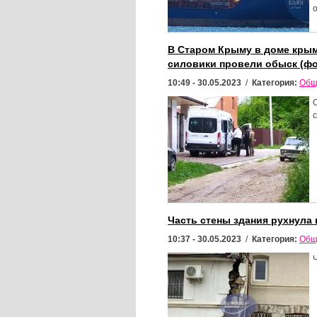
о
В Старом Крыму в доме крым
силовики провели обыск (фо
10:49 - 30.05.2023
/
Категория:
Общ
Часть стены здания рухнула 
10:37 - 30.05.2023
/
Категория:
Общ