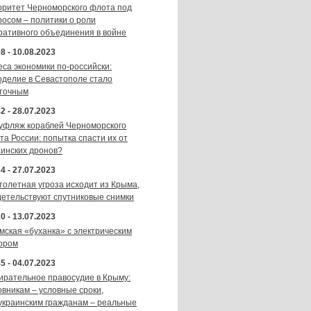
оритет Черноморского флота под
росом – политики о роли
ративного объединения в войне
8 - 10.08.2023
еса экономики по-российски:
оделие в Севастополе стало
точным
2 - 28.07.2023
уфляж кораблей Черноморского
та России: попытка спасти их от
аинских дронов?
4 - 27.07.2023
толетная угроза исходит из Крыма,
детельствуют спутниковые снимки
0 - 13.07.2023
мская «буханка» с электрическим
ором
5 - 04.07.2023
ирательное правосудие в Крыму:
овникам – условные сроки,
украинским гражданам – реальные