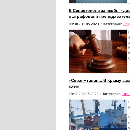
В Севастополе за якобы «ди
оштрафовали преподавател
09:38 - 31.05.2023
/
Категория:
Общ
«Серая» гавань. В Крыму за
схем
18:11 - 30.05.2023
/
Категория:
Эко