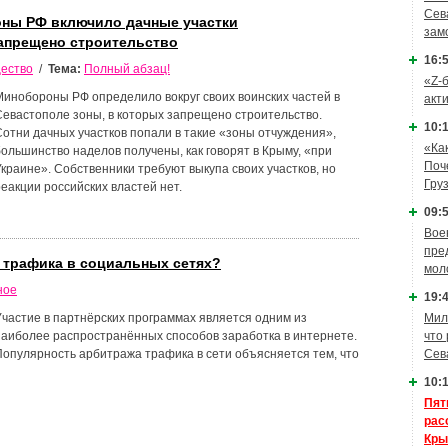
Сев
ны РФ включило дачные участки
зам
запрещено строительство
16:5
ество
/
Тема:
Полный абзац!
«Z-
Минобороны РФ определило вокруг своих воинских частей в
акт
Севастополе зоны, в которых запрещено строительство.
10:1
Сотни дачных участков попали в такие «зоны отчуждения»,
«Ка
большинство наделов получены, как говорят в Крыму, «при
Поч
Украине». Собственники требуют выкупа своих участков, но
Гру
реакции российских властей нет.
09:5
Вое
пре
е трафика в социальных сетях?
мол
ное
19:4
Участие в партнёрских программах является одним из
Мил
наиболее распространённых способов заработка в интернете.
что
Популярность арбитража трафика в сети объясняется тем, что
Сев
10:1
Пят
рас
Кры