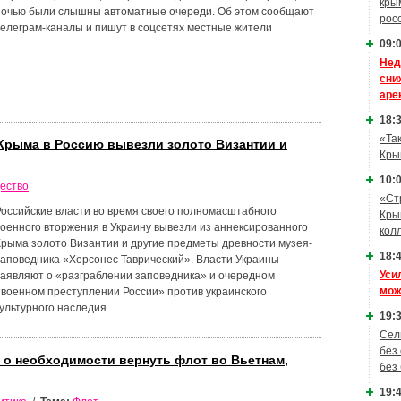
кры
ночью были слышны автоматные очереди. Об этом сообщают
рос
телеграм-каналы и пишут в соцсетях местные жители
09:0
Нед
сни
аре
18:3
«Та
 Крыма в Россию вывезли золото Византии и
Кры
10:0
ество
«Ст
Российские власти во время своего полномасштабного
Кры
военного вторжения в Украину вывезли из аннексированного
кол
Крыма золото Византии и другие предметы древности музея-
18:4
заповедника «Херсонес Таврический». Власти Украины
Уси
заявляют о «разграблении заповедника» и очередном
мож
«военном преступлении России» против украинского
культурного наследия.
19:3
Сел
без
о необходимости вернуть флот во Вьетнам,
без
19:4