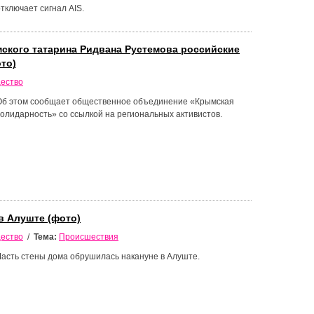
тключает сигнал AIS.
ского татарина Ридвана Рустемова российские
то)
ество
Об этом сообщает общественное объединение «Крымская
солидарность» со ссылкой на региональных активистов.
в Алуште (фото)
ество
/
Тема:
Происшествия
Часть стены дома обрушилась накануне в Алуште.