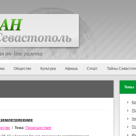
ика
Общество
Культура
Афиша
Спорт
Тайны Севастоп
Темы
К
П
Ан
 землетрясение
По
ество
/
Тема:
Происшествия
И