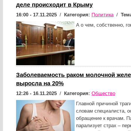
деле происходит в Крыму
16:00 - 17.11.2025
/
Категория:
Политика
/
Тем
А о чем, собственно, г
Заболеваемость раком молочной жел
выросла на 20%
12:26 - 16.11.2025
/
Категория:
Общество
Главной причиной траг
словам специалиста, о
обращение к врачам. П
парализует страх – пер