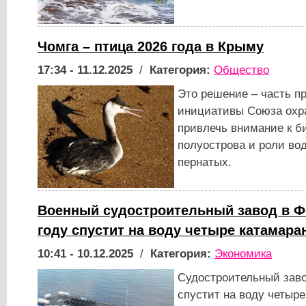
Чомга – птица 2026 года в Крыму
17:34 - 11.12.2025
/
Категория:
Общество
Это решение – часть п
инициативы Союза охра
привлечь внимание к б
полуострова и роли во
пернатых.
Военный судостроительный завод в Ф
году спустит на воду четыре катамара
10:41 - 10.12.2025
/
Категория:
Экономика
Судостроительный заво
спустит на воду четыре