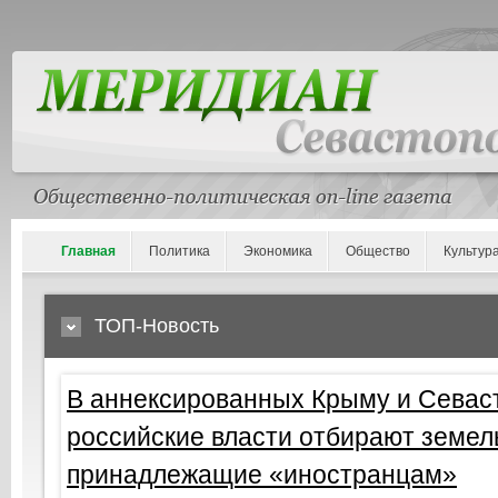
Главная
Политика
Экономика
Общество
Культур
ТОП-Новость
астополе
В Крыму российские ба
льные участки,
биометрические данные
систему ЕБС