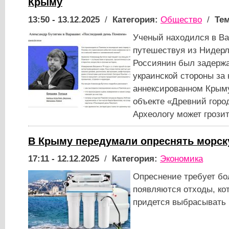
Крыму
13:50 - 13.12.2025
/
Категория:
Общество
/
Тем
Ученый находился в В
путешествуя из Нидерл
Россиянин был задержа
украинской стороны за 
аннексированном Крыму
объекте «Древний горо
Археологу может грози
В Крыму передумали опреснять морск
17:11 - 12.12.2025
/
Категория:
Экономика
Опреснение требует бо
появляются отходы, кот
придется выбрасывать 