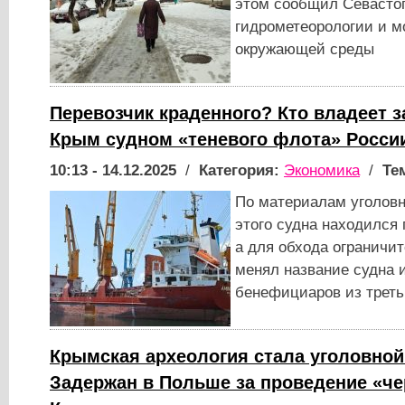
этом сообщил Севастоп
гидрометеорологии и м
окружающей среды
Перевозчик краденного? Кто владеет 
Крым судном «теневого флота» Росси
10:13 - 14.12.2025
/
Категория:
Экономика
/
Те
По материалам уголовн
этого судна находился
а для обхода ограничи
менял название судна
бенефициаров из треть
Крымская археология стала уголовной
Задержан в Польше за проведение «че