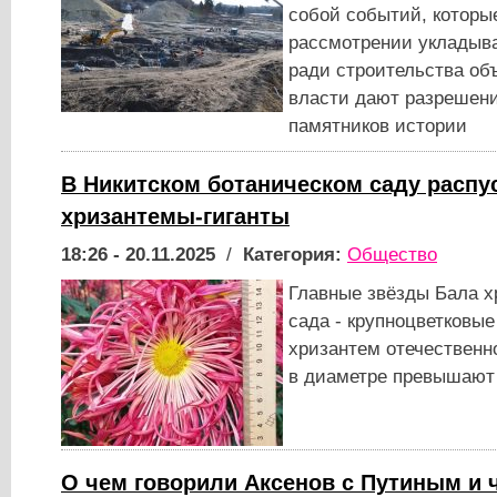
собой событий, котор
рассмотрении укладыва
ради строительства об
власти дают разрешени
памятников истории
В Никитском ботаническом саду распу
хризантемы-гиганты
18:26 - 20.11.2025
/
Категория:
Общество
Главные звёзды Бала х
сада - крупноцветковые
хризантем отечественн
в диаметре превышают
О чем говорили Аксенов с Путиным и 