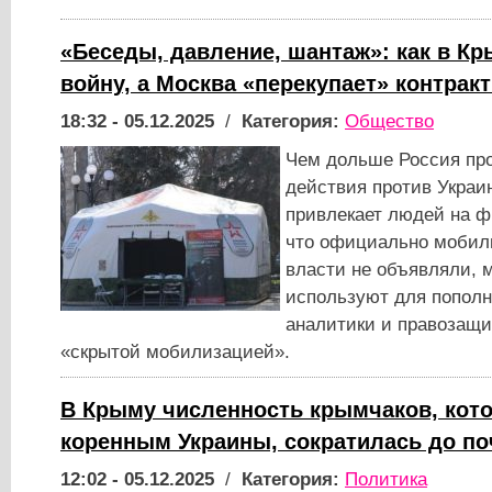
«Беседы, давление, шантаж»: как в К
войну, а Москва «перекупает» контрак
18:32 - 05.12.2025
/
Категория:
Общество
Чем дольше Россия пр
действия против Украин
привлекает людей на фр
что официально мобил
власти не объявляли, 
используют для пополн
аналитики и правозащ
«скрытой мобилизацией».
В Крыму численность крымчаков, кот
коренным Украины, сократилась до по
12:02 - 05.12.2025
/
Категория:
Политика