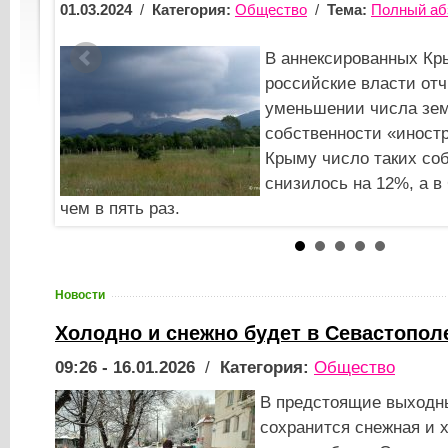
абзац!
07.02.2024
/
Категория:
Общество
Крыму и Севастополе
Крымч
отчитались об
биоме
емельных участков в
Едину
странцев». При этом в
Эти д
собственников
россий
 в Севастополе – более
будет
сервисами.
Новости
Холодно и снежно будет в Севастопо
09:26 - 16.01.2026
/
Категория:
Общество
В предстоящие выходн
сохранится снежная и 