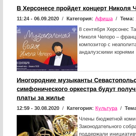
В Херсонесе пройдет концерт Николя 
11:24 - 06.09.2020
/
Категория:
Афиша
/
Тема:
8 сентября Херсонес Т
Николя Челоро – франц
композитор с неаполит
андалузскими корнями
Иногородние музыканты Севастопольс
симфонического оркестра будут полу
платы за жилье
12:59 - 30.08.2020
/
Категория:
Культура
/
Тема
Члены бюджетной коми
Законодательного собр
поддержали инициатив