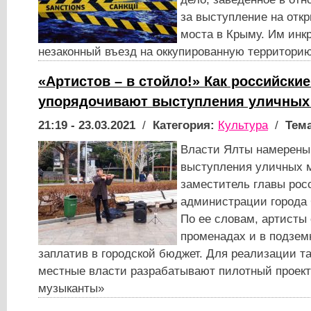
за выступление на отк
моста в Крыму. Им ин
незаконный въезд на оккупированную территорию
«Артистов – в стойло!» Как российски
упорядочивают выступления уличных
21:19 - 23.03.2021
/
Категория:
Культура
/
Тема
Власти Ялты намерены
выступления уличных м
заместитель главы рос
администрации города 
По ее словам, артисты 
променадах и в подзем
заплатив в городской бюджет. Для реализации т
местные власти разрабатывают пилотный проек
музыканты»