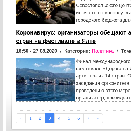
Севастопольского цент
искусств по вопросу в
городского бюджета дл
Коронавирус: организаторы обещают а
стран на фестивале в Ялте
16:50 - 27.08.2020
/
Категория:
Политика
/
Тем
Финал международного
фестиваля «Дорога на 
артистов из 14 стран. 
заседания оргкомитета 
проведению этого меро
организатор, президент
«
1
2
3
4
5
6
7
»