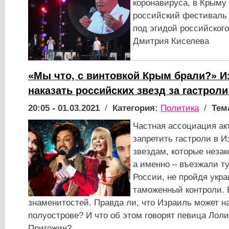
коронавируса, в Крыму
российский фестиваль K
под эгидой российског
Дмитрия Киселева
«Мы что, с винтовкой Крым брали?» И
наказать российских звезд за гастрол
20:05 - 01.03.2021
/
Категория:
Политика
/
Тем
Частная ассоциация ак
запретить гастроли в 
звездам, которые неза
а именно ‒ въезжали т
России, не пройдя укр
таможенный контроли. В
знаменитостей. Правда ли, что Израиль может на
полуострове? И что об этом говорят певица Лол
Пригожин?