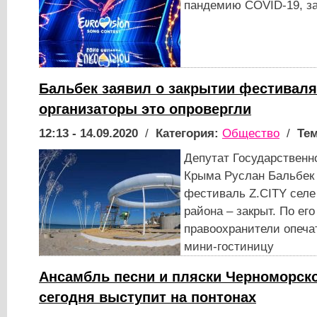
пандемию COVID-19, з
Бальбек заявил о закрытии фестиваля
организаторы это опровергли
12:13 - 14.09.2020
/
Категория:
Общество
/
Тем
Депутат Государственн
Крыма Руслан Бальбек 
фестиваль Z.CITY селе
района – закрыт. По ег
правоохранители опеча
мини-гостиницу
Ансамбль песни и пляски Черноморск
сегодня выступит на понтонах