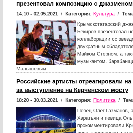
презентовал композицию с джазмено
14:10 - 02.05.2021
/
Категория:
Культура
/
Тема
Крымскотатарский джа
Бекиров презентовал н
коллаборации со звезд
двукратным обладател
Майком Стерном, а та
музыкантом, барабанщ
Малышевым
Российские артисты отреагировали на
за выступление на Керченском мосту
18:20 - 30.03.2021
/
Категория:
Политика
/
Тем
Певец Олег Газманов, 
Харатьян и певица Оль
прокомментировали Кр
дело, заведенное в отн