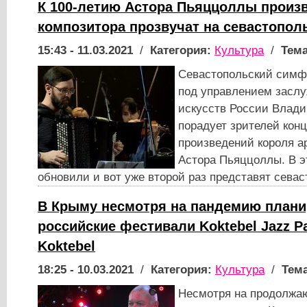
К 100-летию Астора Пьяццоллы произ
композитора прозвучат на севастопол
15:43 - 11.03.2021
/
Категория:
Культура
/
Тема
Севастопольский симф
под управлением заслу
искусств России Влад
порадует зрителей кон
произведений короля ар
Астора Пьяццоллы. В э
обновили и вот уже второй раз представят сева
В Крыму несмотря на пандемию плани
российские фестивали Koktebel Jazz Pa
Koktebel
18:25 - 10.03.2021
/
Категория:
Культура
/
Тема
Несмотря на продолж