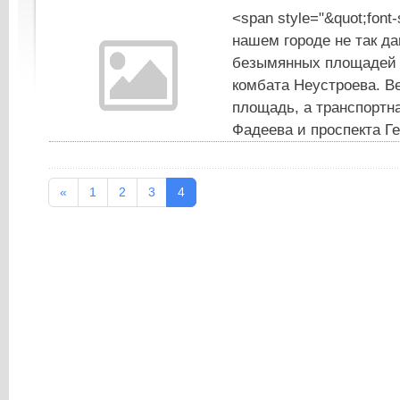
<span style="&quot;font-
нашем городе не так да
безымянных площадей 
комбата Неустроева. Ве
площадь, а транспортн
Фадеева и проспекта Г
«
1
2
3
4