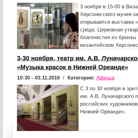
3 ноября в 15-00 в Виз
Херсонесского музея-з
открывается выставка 
среда. Церковная утва
благочестия из бронзы 
византийском Херсонес
3-30 ноября, театр им. А.В. Луначарск
«Музыка красок в Нижней Ореанде»
10:30 - 03.11.2016
/
Категория:
Афиша
С 3 по 30 ноября в зри
им. А.В. Луначарского 
российских художников
Нижней Ореанде».