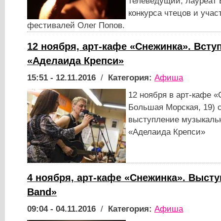
телеведущий, лауреат 
конкурса чтецов и уча
фестивалей Олег Попов.
12 ноября, арт-кафе «Снежинка». Всту
«Аделаида Крепси»
15:51 - 12.11.2016
/
Категория:
Афиша
12 ноября в арт-кафе «
Большая Морская, 19) 
выступление музыкальн
«Аделаида Крепси»
4 ноября, арт-кафе «Снежинка». Высту
Band»
09:04 - 04.11.2016
/
Категория:
Афиша