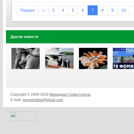
Первая
«
3
4
5
6
7
8
9
10
Другие новости
Copyright © 2005-2026
Меридиан Севастополь
E-mail:
sevmeridian@gmail.com