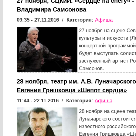
27 ноября, СЦКиИ. «Сердце на снегу» -
Владимира Самсонова
09:35 - 27.11.2016
/
Категория:
Афиша
27 ноября на сцене Сев
культуры и искусств (Л
концертной программой
будет выступать солис
заслуженный артист Р
Самсонов.
28 ноября, театр им. А.В. Луначарског
Евгения Гришковца «Шепот сердца»
11:44 - 22.11.2016
/
Категория:
Афиша
28 ноября на сцене теа
Луначарского состоитс
известного российского
Евгения Гришковца «Ше