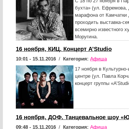
С 18 по 27 ноября в Па
бухта» (ул. Ефремова, д
марафона от Камчатки 
проходить выставка-се
всемирно известного х
Моругина.
16 ноября, КИЦ. Концерт A’Studio
10:01 - 15.11.2016
/
Категория:
Афиша
17 ноября в Культурн
центре (ул. Павла Корч
концерт группы «A’Studi
16 ноября, ДОФ. Танцевальное шоу «
09:48 - 15.11.2016
/
Категория:
Афиша