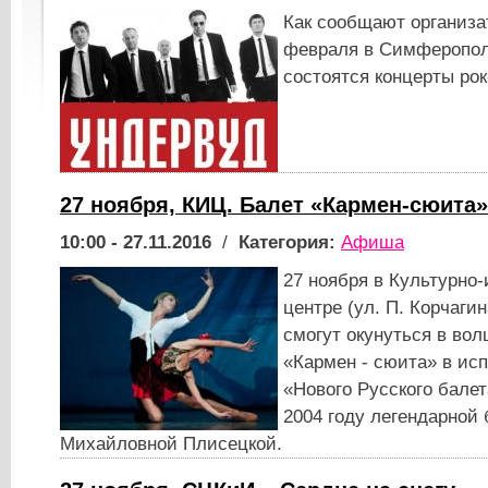
Как сообщают организа
февраля в Симферопол
состоятся концерты рок
27 ноября, КИЦ. Балет «Кармен-сюита»
10:00 - 27.11.2016
/
Категория:
Афиша
27 ноября в Культурн
центре (ул. П. Корчаги
смогут окунуться в во
«Кармен - сюита» в ис
«Нового Русского балет
2004 году легендарной
Михайловной Плисецкой.